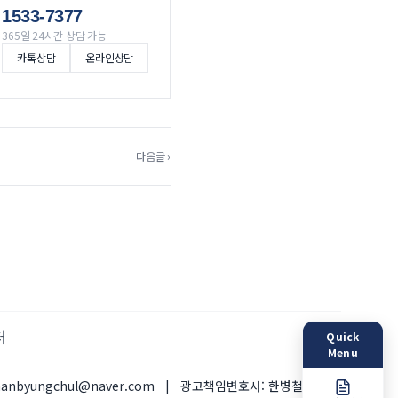
1533-7377
365일 24시간 상담 가능
카톡상담
온라인상담
다음글 ›
터
Quick
Menu
hanbyungchul@naver.com
|
광고책임변호사:
한병철 변호사