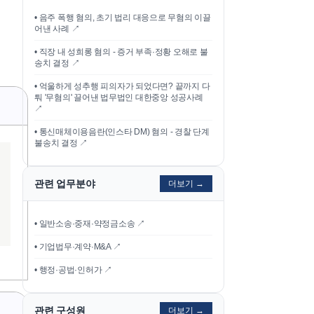
•
음주 폭행 혐의, 초기 법리 대응으로 무혐의 이끌
어낸 사례
↗
•
직장 내 성희롱 혐의 - 증거 부족·정황 오해로 불
송치 결정
↗
•
억울하게 성추행 피의자가 되었다면? 끝까지 다
퉈 '무혐의' 끌어낸 법무법인 대한중앙 성공사례
↗
•
통신매체이용음란(인스타 DM) 혐의 - 경찰 단계
불송치 결정
↗
관련 업무분야
더보기 →
• 일반소송·중재·약정금소송 ↗
• 기업법무·계약·M&A ↗
• 행정·공법·인허가 ↗
관련 구성원
더보기 →