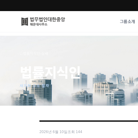
그룹소개
그룹소개
업무사례
⌂
›
법률지식인
›
상세
법무법인 대한중앙의 강점
성공사례
법률지식인
오시는 길
기업 인사이트
통합검색
사례분석/최신동
법률정보
사기죄 고소 절차
법률지식인
고객후기
2026년 6월 10일
조회
144