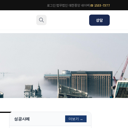
로그인
|
법무법인 대한중앙 네이버
|
☎
1533-7377
상담
소식/자료
변호사
언론보도
공지사항
법률 블로그
법률서식
뉴스레터/브로슈어
성공사례
더보기 →