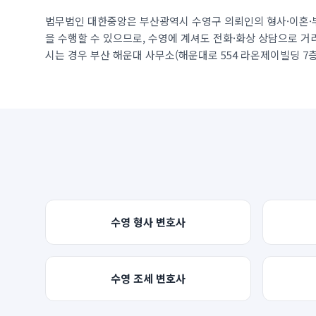
법무법인 대한중앙은
부산광역시 수영구
의뢰인의 형사·이혼·
을 수행할 수 있으므로,
수영
에 계셔도 전화·화상 상담으로 거
시는 경우 부산 해운대 사무소(
해운대로 554 라온제이빌딩 7
수영
형사
변호사
수영
조세
변호사