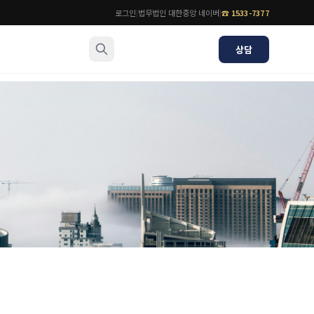
로그인
|
법무법인 대한중앙 네이버
|
☎
1533-7377
상담
소식/자료
변호사
언론보도
공지사항
법률 블로그
법률서식
뉴스레터/브로슈어