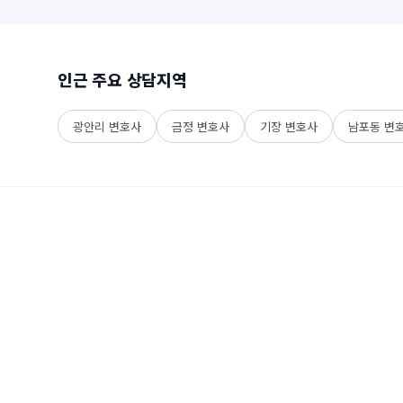
인근 주요 상담지역
광안리
변호사
금정
변호사
기장
변호사
남포동
변