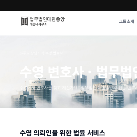
그룹소개
그룹소개
업무사례
⌂
›
주요 상담지역
›
수영 변호사
법무법인 대한중앙의 강점
성공사례
수영 변호사 · 법무법
오시는 길
기업 인사이트
통합검색
사례분석/최신동
법률정보
수영에서 변호사를 찾고 계신가요? 법무법인 대한중앙의 전문 변호
법률지식인
고객후기
수영
의뢰인을 위한 법률 서비스