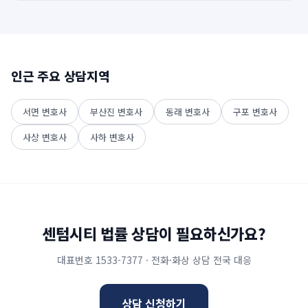
인근 주요 상담지역
서면
변호사
부산진
변호사
동래
변호사
구포
변호사
사상
변호사
사하
변호사
센텀시티
법률 상담이 필요하신가요?
대표번호
1533-7377
· 전화·화상 상담 전국 대응
상담 신청하기