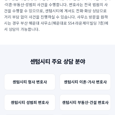
·이혼·부동산·성범죄 사건을 수행합니다. 변호사는 전국 법원의 사
언론보도
건을 수행할 수 있으므로,
센텀시티
에 계셔도 전화·화상 상담으로
공지사항
거리 부담 없이 사건을 진행하실 수 있습니다. 사무소 방문을 원하
시는 경우 부산 해운대 사무소(
해운대로 554 라온제이빌딩 7층
)에
법률 블로그
서 상담이 가능합니다.
법률서식
뉴스레터/브로슈어
센텀시티
주요 상담 분야
센텀시티
형사
변호사
센텀시티
이혼·가사
변호사
센텀시티
성범죄
변호사
센텀시티
부동산·건설
변호사