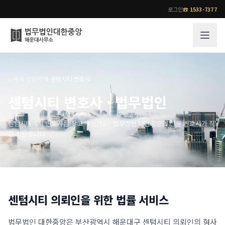
로그인
☎
1533-7377
그룹소개
업무사례
⌂
›
주요 상담지역
›
센텀시티 변호사
법무법인 대한중앙의 강점
성공사례
센텀시티 변호사 · 법무법인
오시는 길
기업 인사이트
통합검색
사례분석/최신동향
센텀시티에서 변호사를 찾고 계신가요? 법무법인 대한중앙의 전문 변호사가 직
접 상담합니다.
법률정보
법률지식인
고객후기
업무분야
전문 변호사
센텀시티
업무분야
의뢰인을 위한 법률 서비스
각 전문 변호사
전체
소식/자료
법무법인 대한중앙은
부산광역시 해운대구 센텀시티
의뢰인의 형사