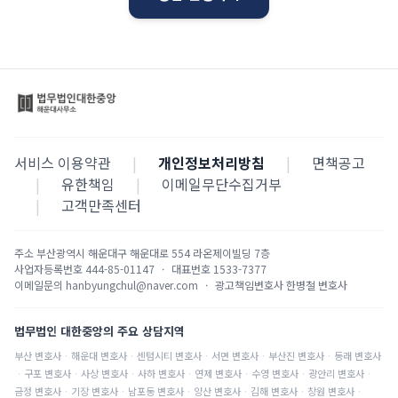
서비스 이용약관
|
개인정보처리방침
|
면책공고
|
유한책임
|
이메일무단수집거부
|
고객만족센터
주소
부산광역시 해운대구 해운대로 554 라온제이빌딩 7층
사업자등록번호
444-85-01147
·
대표번호
1533-7377
이메일문의
hanbyungchul@naver.com
·
광고책임변호사
한병철 변호사
법무법인 대한중앙의 주요 상담지역
부산
변호사
·
해운대
변호사
·
센텀시티
변호사
·
서면
변호사
·
부산진
변호사
·
동래
변호사
·
구포
변호사
·
사상
변호사
·
사하
변호사
·
연제
변호사
·
수영
변호사
·
광안리
변호사
·
금정
변호사
·
기장
변호사
·
남포동
변호사
·
양산
변호사
·
김해
변호사
·
창원
변호사
·