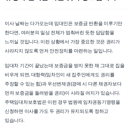
언론보도
공지사항
이사 날짜는 다가오는데 임대인은 보증금 반환을 미루기만
법률 블로그
한다면, 여러분의 일상 전체가 멈춰버린 듯한 답답함을
법률서식
느끼실 것입니다. 이런 상황에서 가장 중요한 것은 권리가
뉴스레터/브로슈어
사라지지 않도록 먼저 안전장치를 마련하는 일입니다.
임대차 기간이 끝났는데 보증금을 받지 못한 채 그대로 집을
비우게 되면, 대항력(임차인이 새 집주인에게도 권리를
주장할 수 있는 힘)과 우선변제권(경매 시 다른 채권자보다
먼저 보증금을 돌려받을 권리)이 사라질 여지가 있습니다.
주택임대차보호법은 이런 경우 법원에 임차권등기명령을
신청하면 이사를 가도 두 권리가 유지되도록 정하고
있습니다.