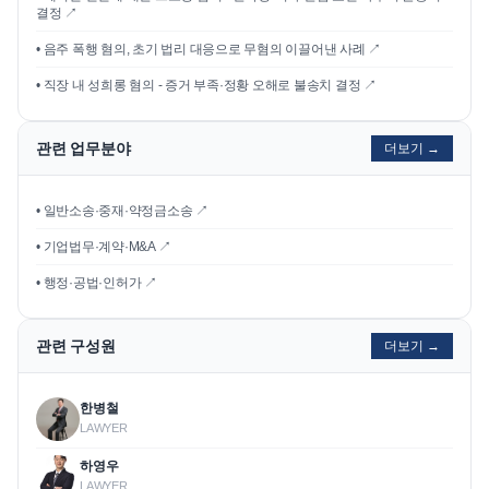
결정
↗
•
음주 폭행 혐의, 초기 법리 대응으로 무혐의 이끌어낸 사례
↗
•
직장 내 성희롱 혐의 - 증거 부족·정황 오해로 불송치 결정
↗
관련 업무분야
더보기 →
• 일반소송·중재·약정금소송 ↗
• 기업법무·계약·M&A ↗
• 행정·공법·인허가 ↗
관련 구성원
더보기 →
한병철
LAWYER
하영우
LAWYER