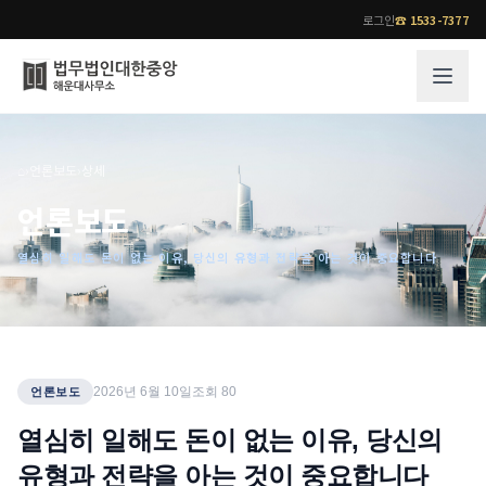
로그인
☎
1533-7377
그룹소개
업무사례
⌂
›
언론보도
›
상세
법무법인 대한중앙의 강점
성공사례
언론보도
오시는 길
기업 인사이트
열심히 일해도 돈이 없는 이유, 당신의 유형과 전략을 아는 것이 중요합니다
통합검색
사례분석/최신동향
법률정보
법률지식인
고객후기
업무분야
전문 변호사
2026년 6월 10일
조회
80
언론보도
업무분야
각 전문 변호사
열심히 일해도 돈이 없는 이유, 당신의
전체
유형과 전략을 아는 것이 중요합니다
소식/자료