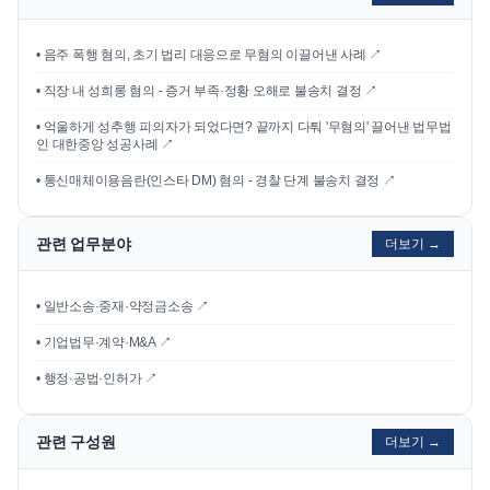
•
음주 폭행 혐의, 초기 법리 대응으로 무혐의 이끌어낸 사례
↗
•
직장 내 성희롱 혐의 - 증거 부족·정황 오해로 불송치 결정
↗
•
억울하게 성추행 피의자가 되었다면? 끝까지 다퉈 '무혐의' 끌어낸 법무법
인 대한중앙 성공사례
↗
•
통신매체이용음란(인스타 DM) 혐의 - 경찰 단계 불송치 결정
↗
관련 업무분야
더보기 →
• 일반소송·중재·약정금소송 ↗
• 기업법무·계약·M&A ↗
• 행정·공법·인허가 ↗
관련 구성원
더보기 →