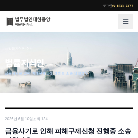
로그인
☎
1533-7377
그룹소개
업무사례
⌂
›
법률지식인
›
상세
법무법인 대한중앙의 강점
성공사례
법률지식인
오시는 길
기업 인사이트
금융사기로 인해 피해구제신청 진행중 소송 당한경우
통합검색
사례분석/최신동향
법률정보
법률지식인
고객후기
업무분야
전문 변호사
2026년 6월 10일
조회
134
업무분야
각 전문 변호사
전체
금융사기로 인해 피해구제신청 진행중 소송
소식/자료