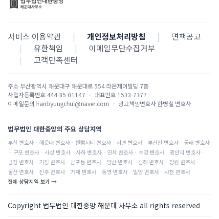
서비스 이용약관
|
개인정보처리방침
|
면책공고
|
유한책임
|
이메일무단수집거부
|
고객만족센터
주소
부산광역시 해운대구 해운대로 554 라온제이빌딩 7층
사업자등록번호
444-85-01147
·
대표번호
1533-7377
이메일문의
hanbyungchul@naver.com
·
광고책임변호사
한병철 변호사
법무법인 대한중앙의 주요 상담지역
부산
변호사
·
해운대
변호사
·
센텀시티
변호사
·
서면
변호사
·
부산진
변호사
·
동래
변호사
·
구포
변호사
·
사상
변호사
·
사하
변호사
·
연제
변호사
·
수영
변호사
·
광안리
변호사
·
금정
변호사
·
기장
변호사
·
남포동
변호사
·
양산
변호사
·
김해
변호사
·
창원
변호사
·
울산
변호사
·
진주
변호사
·
거제
변호사
·
통영
변호사
·
밀양
변호사
·
사천
변호사
·
전체 상담지역 보기 →
Copyright 법무법인 대한중앙 해운대 사무소 all rights reserved