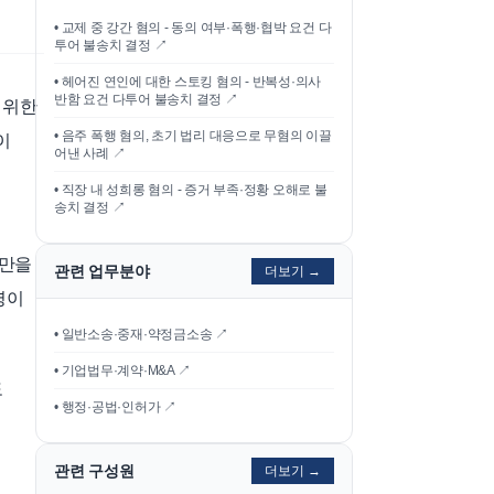
•
교제 중 강간 혐의 - 동의 여부·폭행·협박 요건 다
투어 불송치 결정
↗
•
헤어진 연인에 대한 스토킹 혐의 - 반복성·의사
반함 요건 다투어 불송치 결정
↗
 위한
•
음주 폭행 혐의, 초기 법리 대응으로 무혐의 이끌
이
어낸 사례
↗
•
직장 내 성희롱 혐의 - 증거 부족·정황 오해로 불
송치 결정
↗
용만을
관련 업무분야
더보기 →
령이
• 일반소송·중재·약정금소송 ↗
• 기업법무·계약·M&A ↗
도
• 행정·공법·인허가 ↗
관련 구성원
더보기 →