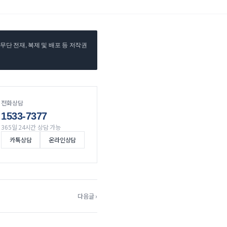
단 전재, 복제 및 배포 등 저작권
전화상담
1533-7377
365일 24시간 상담 가능
카톡상담
온라인상담
다음글 ›