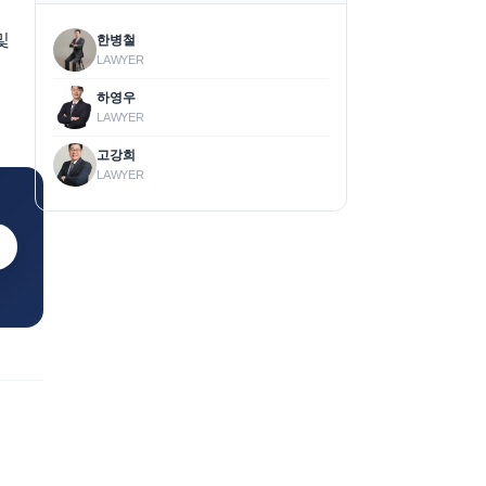
및
한병철
LAWYER
하영우
LAWYER
고강희
LAWYER