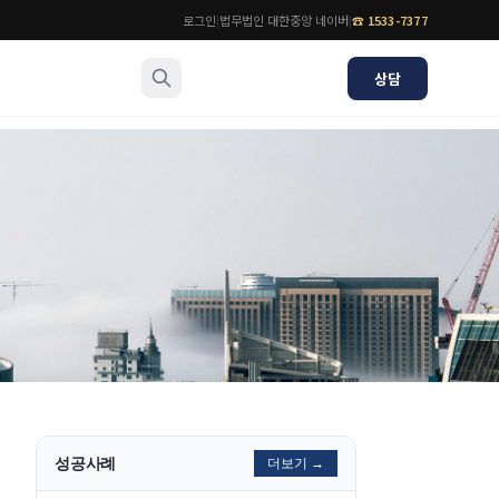
로그인
|
법무법인 대한중앙 네이버
|
☎
1533-7377
상담
소식/자료
변호사
언론보도
공지사항
법률 블로그
법률서식
뉴스레터/브로슈어
성공사례
더보기 →