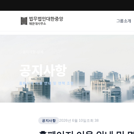
그룹소개
그룹소개
업무사례
⌂
›
공지사항
›
상세
법무법인 대한중앙의 강점
성공사례
공지사항
오시는 길
기업 인사이트
통합검색
사례분석/최신동
법률정보
홈페이지 이용 안내 및 면책 조항
법률지식인
고객후기
2026년 6월 10일
조회
38
공지사항