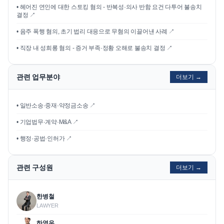
•
헤어진 연인에 대한 스토킹 혐의 - 반복성·의사 반함 요건 다투어 불송치
결정
↗
•
음주 폭행 혐의, 초기 법리 대응으로 무혐의 이끌어낸 사례
↗
•
직장 내 성희롱 혐의 - 증거 부족·정황 오해로 불송치 결정
↗
관련 업무분야
더보기 →
• 일반소송·중재·약정금소송 ↗
• 기업법무·계약·M&A ↗
• 행정·공법·인허가 ↗
관련 구성원
더보기 →
한병철
LAWYER
하영우