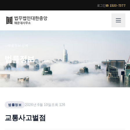
로그인
☎
1533-7377
그룹소개
업무사례
⌂
›
법률정보
›
상세
법무법인 대한중앙의 강점
성공사례
법률정보
오시는 길
기업 인사이트
교통사고벌점
통합검색
사례분석/최신동향
법률정보
법률지식인
고객후기
업무분야
전문 변호사
2026년 6월 10일
조회
126
법률정보
업무분야
각 전문 변호사
교통사고벌점
전체
소식/자료