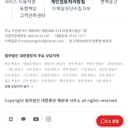
서비스 이용약관
|
개인정보처리방침
|
면책공고
|
유한책임
|
이메일무단수집거부
|
고객만족센터
주소
부산광역시 해운대구 해운대로 554 라온제이빌딩 7층
사업자등록번호
444-85-01147
·
대표번호
1533-7377
이메일문의
hanbyungchul@naver.com
·
광고책임변호사
한병철 변호사
법무법인 대한중앙의 주요 상담지역
부산
변호사
·
해운대
변호사
·
센텀시티
변호사
·
서면
변호사
·
부산진
변호사
·
동래
변호사
·
구포
변호사
·
사상
변호사
·
사하
변호사
·
연제
변호사
·
수영
변호사
·
광안리
변호사
·
금정
변호사
·
기장
변호사
·
남포동
변호사
·
양산
변호사
·
김해
변호사
·
창원
변호사
·
울산
변호사
·
진주
변호사
·
거제
변호사
·
통영
변호사
·
밀양
변호사
·
사천
변호사
·
전체 상담지역 보기 →
Copyright 법무법인 대한중앙 해운대 사무소 all rights reserved
1:1 상담