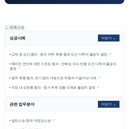
← 목록으로
성공사례
더보기 →
•
교제 중 강간 혐의 - 동의 여부·폭행·협박 요건 다투어 불송치 결정
↗
•
헤어진 연인에 대한 스토킹 혐의 - 반복성·의사 반함 요건 다투어 불송치
결정
↗
•
음주 폭행 혐의, 초기 법리 대응으로 무혐의 이끌어낸 사례
↗
•
직장 내 성희롱 혐의 - 증거 부족·정황 오해로 불송치 결정
↗
관련 업무분야
더보기 →
• 일반소송·중재·약정금소송 ↗