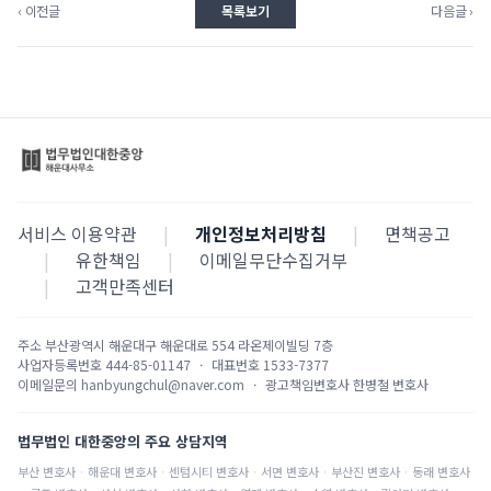
‹ 이전글
목록보기
다음글 ›
서비스 이용약관
|
개인정보처리방침
|
면책공고
|
유한책임
|
이메일무단수집거부
|
고객만족센터
주소
부산광역시 해운대구 해운대로 554 라온제이빌딩 7층
사업자등록번호
444-85-01147
·
대표번호
1533-7377
이메일문의
hanbyungchul@naver.com
·
광고책임변호사
한병철 변호사
법무법인 대한중앙의 주요 상담지역
부산
변호사
·
해운대
변호사
·
센텀시티
변호사
·
서면
변호사
·
부산진
변호사
·
동래
변호사