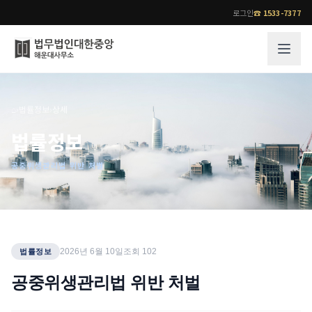
로그인
☎
1533-7377
그룹소개
업무사례
⌂
›
법률정보
›
상세
법무법인 대한중앙의 강점
성공사례
법률정보
오시는 길
기업 인사이트
공중위생관리법 위반 처벌
통합검색
사례분석/최신동향
법률정보
법률지식인
고객후기
업무분야
전문 변호사
2026년 6월 10일
조회
102
법률정보
업무분야
각 전문 변호사
공중위생관리법 위반 처벌
전체
소식/자료