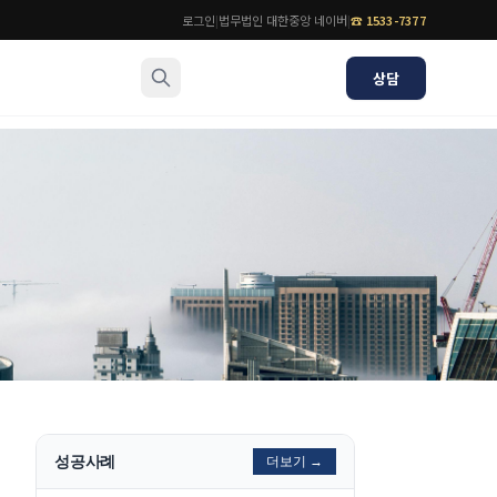
로그인
|
법무법인 대한중앙 네이버
|
☎
1533-7377
상담
소식/자료
변호사
언론보도
공지사항
법률 블로그
법률서식
뉴스레터/브로슈어
성공사례
더보기 →