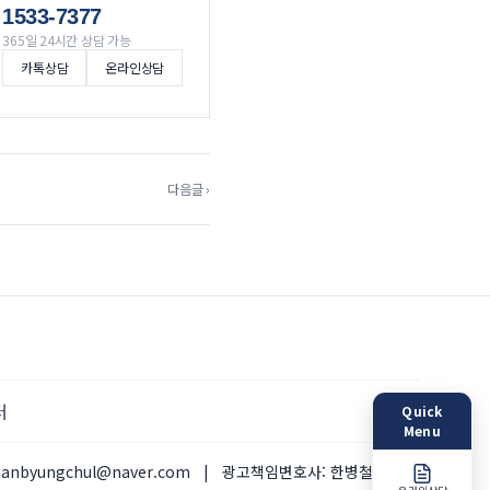
1533-7377
365일 24시간 상담 가능
카톡상담
온라인상담
다음글 ›
터
Quick
Menu
hanbyungchul@naver.com
|
광고책임변호사:
한병철 변호사