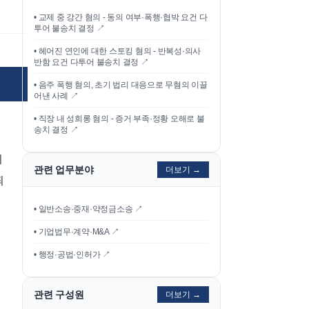
•
교제 중 강간 혐의 - 동의 여부·폭행·협박 요건 다
투어 불송치 결정
↗
•
헤어진 연인에 대한 스토킹 혐의 - 반복성·의사
반함 요건 다투어 불송치 결정
↗
•
음주 폭행 혐의, 초기 법리 대응으로 무혐의 이끌
어낸 사례
↗
•
직장 내 성희롱 혐의 - 증거 부족·정황 오해로 불
송치 결정
↗
위
관련 업무분야
더보기 →
죄
• 일반소송·중재·약정금소송 ↗
• 기업법무·계약·M&A ↗
• 행정·공법·인허가 ↗
관련 구성원
더보기 →