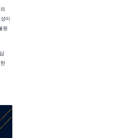
인의
뢰성이
벌불원
가담
지한