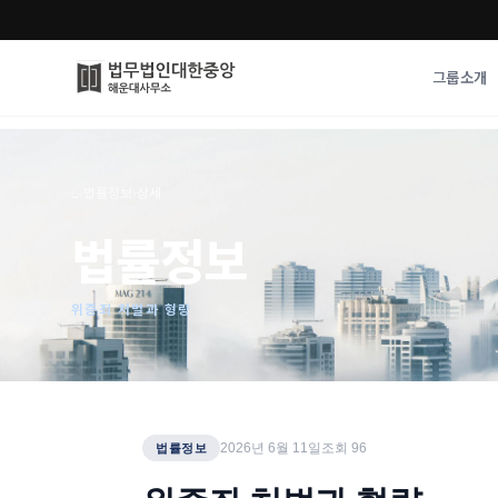
그룹소개
그룹소개
업무사례
⌂
›
법률정보
›
상세
법무법인 대한중앙의 강점
성공사례
법률정보
오시는 길
기업 인사이트
통합검색
사례분석/최신동
법률정보
위증죄 처벌과 형량
법률지식인
고객후기
2026년 6월 11일
조회
96
법률정보