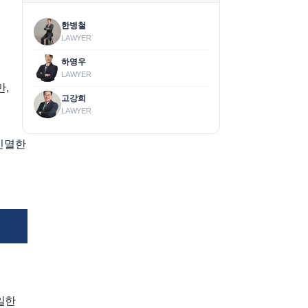
한병철
LAWYER
하영우
LAWYER
,
고강희
LAWYER
 인멸한
일한