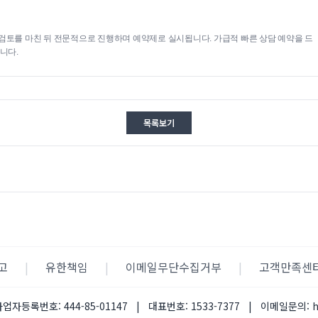
검토를 마친 뒤 전문적으로 진행하며 예약제로 실시됩니다. 가급적 빠른 상담 예약을 드
니다.
목록보기
고
|
유한책임
|
이메일무단수집거부
|
고객만족센
사업자등록번호:
444-85-01147
|
대표번호:
1533-7377
|
이메일문의: