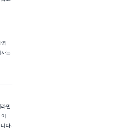
상죄
치사는
니라민
 이
니다.