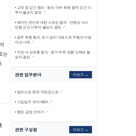
•
교제 중 강간 혐의 - 동의 여부·폭행·협박 요건 다
투어 불송치 결정
↗
•
헤어진 연인에 대한 스토킹 혐의 - 반복성·의사
반함 요건 다투어 불송치 결정
↗
•
음주 폭행 혐의, 초기 법리 대응으로 무혐의 이끌
어낸 사례
↗
루며
•
직장 내 성희롱 혐의 - 증거 부족·정황 오해로 불
로는
송치 결정
↗
.
관련 업무분야
더보기 →
• 일반소송·중재·약정금소송 ↗
• 기업법무·계약·M&A ↗
• 행정·공법·인허가 ↗
로
관련 구성원
더보기 →