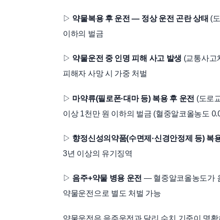
▷
약물복용 후 운전 — 정상 운전 곤란 상태
(도
이하의 벌금
▷
약물운전 중 인명 피해 사고 발생
(교통사고처
피해자 사망 시 가중 처벌
▷
마약류(필로폰·대마 등) 복용 후 운전
(도로교
이상 1천만 원 이하의 벌금 (혈중알코올농도 0.
▷
향정신성의약품(수면제·신경안정제 등) 복용
3년 이상의 유기징역
▷
음주+약물 병용 운전
— 혈중알코올농도가 음
약물운전으로 별도 처벌 가능
약물운전은 음주운전과 달리 수치 기준이 명확하