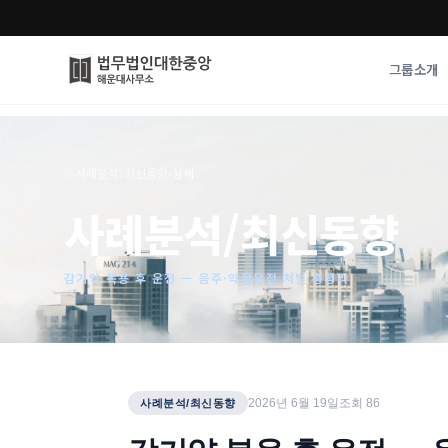
그룹소개
그룹소개
업무사례
⌂
›
사례분석/최신동향
›
상세
법무법인 대한중앙의 강점
성공사례
사례분석/최신동향
오시는 길
기업 인사이트
통합검색
사례분석/최신동
법률정보
감기약 복용 후 운전 — 음주·약물운전 처벌 총정리
법률지식인
고객후기
2026년 6월 19일
조회
86
사례분석/최신동향