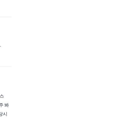
·
박스
주 봐
당시