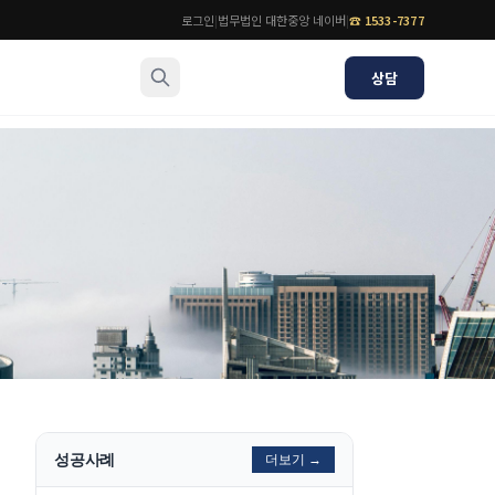
로그인
|
법무법인 대한중앙 네이버
|
☎
1533-7377
상담
소식/자료
변호사
언론보도
공지사항
법률 블로그
법률서식
뉴스레터/브로슈어
성공사례
더보기 →