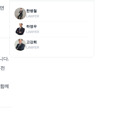
리면
한병철
LAWYER
하영우
LAWYER
고강희
LAWYER
니다.
운전
 함께