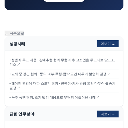
← 목록으로
성공사례
더보기 →
•
성범죄 무고 대응 - 강제추행 혐의 무혐의 후 고소인을 무고죄로 맞고소,
기소
↗
•
교제 중 강간 혐의 - 동의 여부·폭행·협박 요건 다투어 불송치 결정
↗
•
헤어진 연인에 대한 스토킹 혐의 - 반복성·의사 반함 요건 다투어 불송치
결정
↗
•
음주 폭행 혐의, 초기 법리 대응으로 무혐의 이끌어낸 사례
↗
관련 업무분야
더보기 →