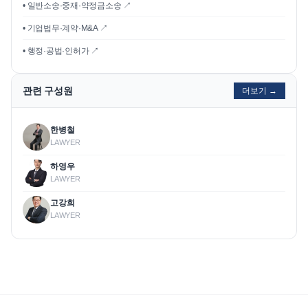
• 일반소송·중재·약정금소송 ↗
• 기업법무·계약·M&A ↗
• 행정·공법·인허가 ↗
관련 구성원
더보기 →
한병철
LAWYER
하영우
LAWYER
고강희
LAWYER