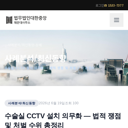
로그인
☎
1533-7377
그룹소개
업무사례
⌂
›
사례분석/최신동향
›
상세
법무법인 대한중앙의 강점
성공사례
사례분석/최신동향
오시는 길
기업 인사이트
수술실 CCTV 설치 의무화 — 법적 쟁점 및 처벌 수위 총정리
통합검색
사례분석/최신동향
법률정보
법률지식인
고객후기
업무분야
전문 변호사
2026년 6월 19일
조회
100
사례분석/최신동향
업무분야
각 전문 변호사
수술실 CCTV 설치 의무화 — 법적 쟁점
전체
및 처벌 수위 총정리
소식/자료