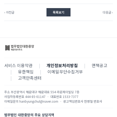
‹ 이전글
목록보기
다음글 ›
서비스 이용약관
|
개인정보처리방침
|
면책공고
|
유한책임
|
이메일무단수집거부
|
고객만족센터
주소
부산광역시 해운대구 해운대로 554 라온제이빌딩 7층
사업자등록번호
444-85-01147
·
대표번호
1533-7377
이메일문의
hanbyungchul@naver.com
·
광고책임변호사
한병철 변호사
법무법인 대한중앙의 주요 상담지역