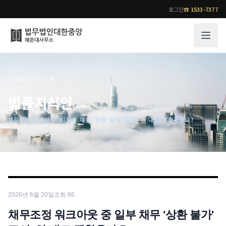
로그인
☎
1533-7377
그룹소개
업무사례
⌂
›
법률지식인
›
상세
법무법인 대한중앙의 강점
성공사례
법률지식인
오시는 길
기업 인사이트
채무조정 워크아웃 중 일부 채무 '상환 불가' 표시, 안 내도 괜찮을까요?
통합검색
사례분석/최신동향
법률정보
법률지식인
고객후기
업무분야
전문 변호사
2026년 6월 20일
조회
86
업무분야
각 전문 변호사
전체
채무조정 워크아웃 중 일부 채무 '상환 불가'
소식/자료