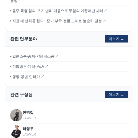
결정
↗
•
음주 폭행 혐의, 초기 법리 대응으로 무혐의 이끌어낸 사례
↗
•
직장 내 성희롱 혐의 - 증거 부족·정황 오해로 불송치 결정
↗
관련 업무분야
더보기 →
• 일반소송·중재·약정금소송 ↗
• 기업법무·계약·M&A ↗
• 행정·공법·인허가 ↗
관련 구성원
더보기 →
한병철
LAWYER
하영우
LAWYER