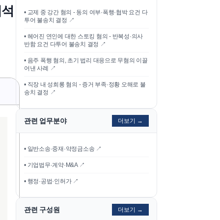
해석
•
교제 중 강간 혐의 - 동의 여부·폭행·협박 요건 다
투어 불송치 결정
↗
•
헤어진 연인에 대한 스토킹 혐의 - 반복성·의사
반함 요건 다투어 불송치 결정
↗
•
음주 폭행 혐의, 초기 법리 대응으로 무혐의 이끌
어낸 사례
↗
•
직장 내 성희롱 혐의 - 증거 부족·정황 오해로 불
송치 결정
↗
관련 업무분야
더보기 →
• 일반소송·중재·약정금소송 ↗
• 기업법무·계약·M&A ↗
• 행정·공법·인허가 ↗
관련 구성원
더보기 →