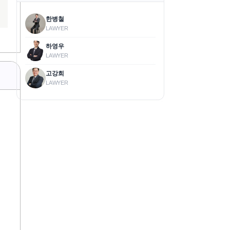
한병철
LAWYER
하영우
LAWYER
고강희
LAWYER
의