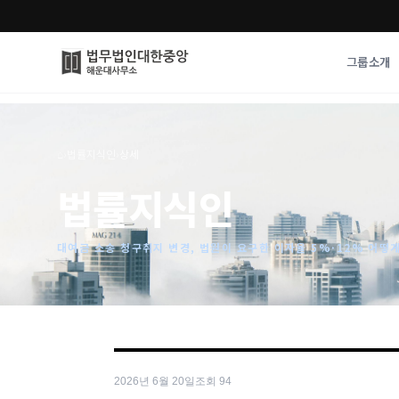
그룹소개
그룹소개
업무사례
⌂
›
법률지식인
›
상세
법무법인 대한중앙의 강점
성공사례
법률지식인
오시는 길
기업 인사이트
통합검색
사례분석/최신동
법률정보
대여금 소송 청구취지 변경, 법원이 요구한 이자율 5%·12% 어떻
법률지식인
고객후기
2026년 6월 20일
조회
94