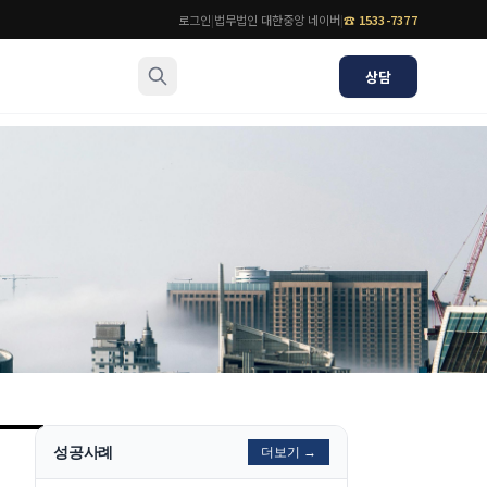
로그인
|
법무법인 대한중앙 네이버
|
☎
1533-7377
상담
소식/자료
변호사
언론보도
공지사항
법률 블로그
법률서식
뉴스레터/브로슈어
성공사례
더보기 →