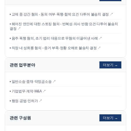
•
교제 중 강간 혐의 - 동의 여부·폭행·협박 요건 다투어 불송치 결정
↗
•
헤어진 연인에 대한 스토킹 혐의 - 반복성·의사 반함 요건 다투어 불송치
결정
↗
•
음주 폭행 혐의, 초기 법리 대응으로 무혐의 이끌어낸 사례
↗
•
직장 내 성희롱 혐의 - 증거 부족·정황 오해로 불송치 결정
↗
관련 업무분야
더보기 →
• 일반소송·중재·약정금소송 ↗
• 기업법무·계약·M&A ↗
• 행정·공법·인허가 ↗
관련 구성원
더보기 →