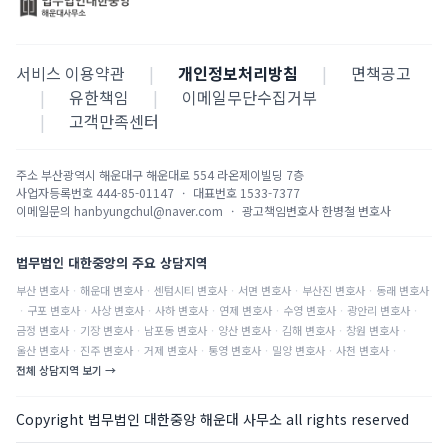
서비스 이용약관
|
개인정보처리방침
|
면책공고
|
유한책임
|
이메일무단수집거부
|
고객만족센터
주소
부산광역시 해운대구 해운대로 554 라온제이빌딩 7층
사업자등록번호
444-85-01147
·
대표번호
1533-7377
이메일문의
hanbyungchul@naver.com
·
광고책임변호사
한병철 변호사
법무법인 대한중앙의 주요 상담지역
부산
변호사
·
해운대
변호사
·
센텀시티
변호사
·
서면
변호사
·
부산진
변호사
·
동래
변호사
·
구포
변호사
·
사상
변호사
·
사하
변호사
·
연제
변호사
·
수영
변호사
·
광안리
변호사
·
금정
변호사
·
기장
변호사
·
남포동
변호사
·
양산
변호사
·
김해
변호사
·
창원
변호사
·
울산
변호사
·
진주
변호사
·
거제
변호사
·
통영
변호사
·
밀양
변호사
·
사천
변호사
·
전체 상담지역 보기 →
Copyright 법무법인 대한중앙 해운대 사무소 all rights reserved