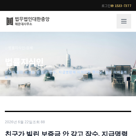
로그인
☎
1533-7377
그룹소개
업무사례
⌂
›
법률지식인
›
상세
법무법인 대한중앙의 강점
성공사례
법률지식인
오시는 길
기업 인사이트
친구가 빌린 보증금 안 갚고 잠수, 지급명령에 이의신청 했어요. 승소 어려울까
통합검색
사례분석/최신동향
요?
법률정보
법률지식인
고객후기
업무분야
전문 변호사
업무분야
각 전문 변호사
2026년 6월 22일
조회
88
전체
소식/자료
친구가 빌린 보증금 안 갚고 잠수, 지급명령