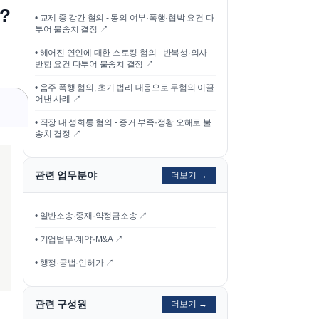
?
•
교제 중 강간 혐의 - 동의 여부·폭행·협박 요건 다
투어 불송치 결정
↗
•
헤어진 연인에 대한 스토킹 혐의 - 반복성·의사
반함 요건 다투어 불송치 결정
↗
•
음주 폭행 혐의, 초기 법리 대응으로 무혐의 이끌
어낸 사례
↗
•
직장 내 성희롱 혐의 - 증거 부족·정황 오해로 불
송치 결정
↗
관련 업무분야
더보기 →
• 일반소송·중재·약정금소송 ↗
• 기업법무·계약·M&A ↗
• 행정·공법·인허가 ↗
관련 구성원
더보기 →