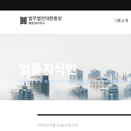
그룹소개
그룹소개
업무사례
⌂
›
법률지식인
›
상세
법무법인 대한중앙의 강점
성공사례
법률지식인
오시는 길
기업 인사이트
통합검색
사례분석/최신동
법률정보
주취자가 제 차 손으로 치고 인대 부상 주장, 보험 처리해 줘야 하나
법률지식인
고객후기
2026년 6월 22일
조회
110