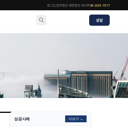
로그인
|
법무법인 대한중앙 네이버
|
☎
1533-7377
상담
소식/자료
변호사
언론보도
공지사항
법률 블로그
법률서식
뉴스레터/브로슈어
성공사례
더보기 →