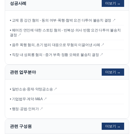
성공사례
더보기 →
•
교제 중 강간 혐의 - 동의 여부·폭행·협박 요건 다투어 불송치 결정
↗
•
헤어진 연인에 대한 스토킹 혐의 - 반복성·의사 반함 요건 다투어 불송치
결정
↗
•
음주 폭행 혐의, 초기 법리 대응으로 무혐의 이끌어낸 사례
↗
•
직장 내 성희롱 혐의 - 증거 부족·정황 오해로 불송치 결정
↗
관련 업무분야
더보기 →
• 일반소송·중재·약정금소송 ↗
• 기업법무·계약·M&A ↗
• 행정·공법·인허가 ↗
관련 구성원
더보기 →