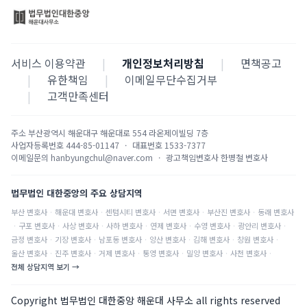
서비스 이용약관
|
개인정보처리방침
|
면책공고
|
유한책임
|
이메일무단수집거부
|
고객만족센터
주소
부산광역시 해운대구 해운대로 554 라온제이빌딩 7층
사업자등록번호
444-85-01147
·
대표번호
1533-7377
이메일문의
hanbyungchul@naver.com
·
광고책임변호사
한병철 변호사
법무법인 대한중앙의 주요 상담지역
부산
변호사
·
해운대
변호사
·
센텀시티
변호사
·
서면
변호사
·
부산진
변호사
·
동래
변호사
·
구포
변호사
·
사상
변호사
·
사하
변호사
·
연제
변호사
·
수영
변호사
·
광안리
변호사
·
금정
변호사
·
기장
변호사
·
남포동
변호사
·
양산
변호사
·
김해
변호사
·
창원
변호사
·
울산
변호사
·
진주
변호사
·
거제
변호사
·
통영
변호사
·
밀양
변호사
·
사천
변호사
·
전체 상담지역 보기 →
Copyright 법무법인 대한중앙 해운대 사무소 all rights reserved