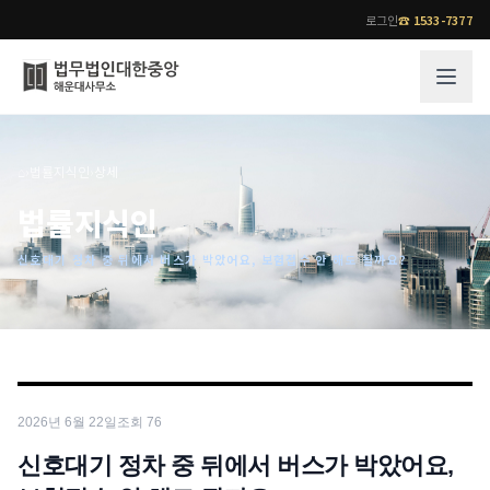
로그인
☎
1533-7377
그룹소개
업무사례
⌂
›
법률지식인
›
상세
법무법인 대한중앙의 강점
성공사례
법률지식인
오시는 길
기업 인사이트
신호대기 정차 중 뒤에서 버스가 박았어요, 보험접수 안 해도 될까요?
통합검색
사례분석/최신동향
법률정보
법률지식인
고객후기
업무분야
전문 변호사
2026년 6월 22일
조회
76
업무분야
각 전문 변호사
전체
신호대기 정차 중 뒤에서 버스가 박았어요,
소식/자료