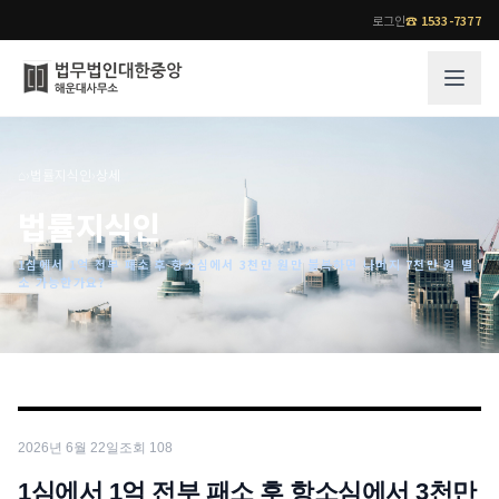
로그인
☎
1533-7377
그룹소개
업무사례
⌂
›
법률지식인
›
상세
법무법인 대한중앙의 강점
성공사례
법률지식인
오시는 길
기업 인사이트
1심에서 1억 전부 패소 후 항소심에서 3천만 원만 불복하면 나머지 7천만 원 별
통합검색
사례분석/최신동향
소 가능한가요?
법률정보
법률지식인
고객후기
업무분야
전문 변호사
업무분야
각 전문 변호사
2026년 6월 22일
조회
108
전체
소식/자료
1심에서 1억 전부 패소 후 항소심에서 3천만