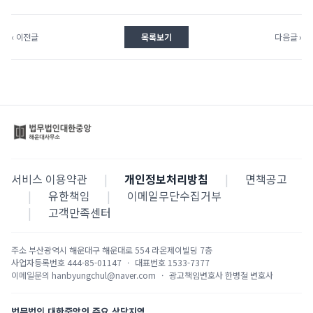
‹ 이전글
목록보기
다음글 ›
서비스 이용약관
|
개인정보처리방침
|
면책공고
|
유한책임
|
이메일무단수집거부
|
고객만족센터
주소
부산광역시 해운대구 해운대로 554 라온제이빌딩 7층
사업자등록번호
444-85-01147
·
대표번호
1533-7377
이메일문의
hanbyungchul@naver.com
·
광고책임변호사
한병철 변호사
법무법인 대한중앙의 주요 상담지역