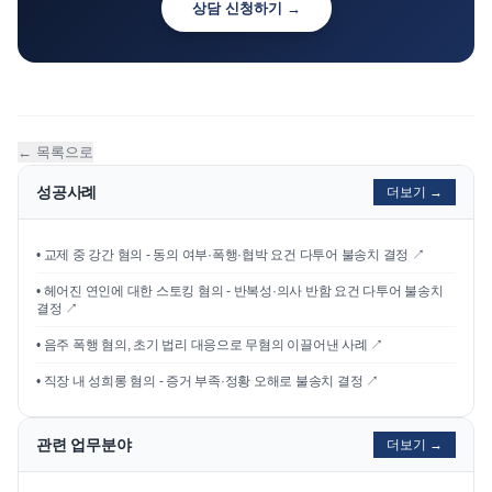
상담 신청하기 →
← 목록으로
성공사례
더보기 →
•
교제 중 강간 혐의 - 동의 여부·폭행·협박 요건 다투어 불송치 결정
↗
•
헤어진 연인에 대한 스토킹 혐의 - 반복성·의사 반함 요건 다투어 불송치
결정
↗
•
음주 폭행 혐의, 초기 법리 대응으로 무혐의 이끌어낸 사례
↗
•
직장 내 성희롱 혐의 - 증거 부족·정황 오해로 불송치 결정
↗
관련 업무분야
더보기 →