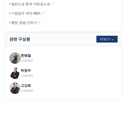
• 일반소송·중재·약정금소송 ↗
• 기업법무·계약·M&A ↗
• 행정·공법·인허가 ↗
관련 구성원
더보기 →
한병철
LAWYER
하영우
LAWYER
고강희
LAWYER