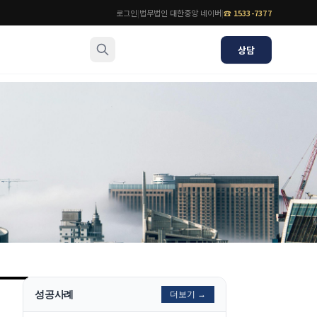
로그인
|
법무법인 대한중앙 네이버
|
☎
1533-7377
상담
소식/자료
변호사
언론보도
공지사항
법률 블로그
법률서식
뉴스레터/브로슈어
성공사례
더보기 →