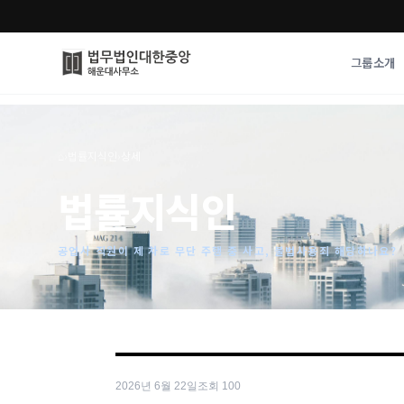
그룹소개
그룹소개
업무사례
⌂
›
법률지식인
›
상세
법무법인 대한중앙의 강점
성공사례
법률지식인
오시는 길
기업 인사이트
통합검색
사례분석/최신동
법률정보
공업사 직원이 제 차로 무단 주행 중 사고, 불법사용죄 해당하나요?
법률지식인
고객후기
2026년 6월 22일
조회
100