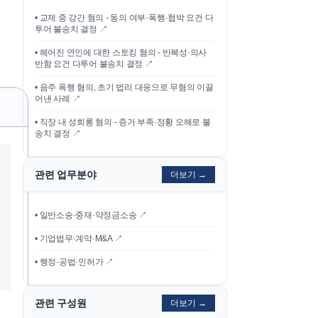
•
교제 중 강간 혐의 - 동의 여부·폭행·협박 요건 다
투어 불송치 결정
↗
•
헤어진 연인에 대한 스토킹 혐의 - 반복성·의사
반함 요건 다투어 불송치 결정
↗
•
음주 폭행 혐의, 초기 법리 대응으로 무혐의 이끌
어낸 사례
↗
•
직장 내 성희롱 혐의 - 증거 부족·정황 오해로 불
송치 결정
↗
관련 업무분야
더보기 →
• 일반소송·중재·약정금소송 ↗
• 기업법무·계약·M&A ↗
• 행정·공법·인허가 ↗
관련 구성원
더보기 →