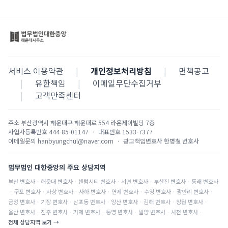
서비스 이용약관
|
개인정보처리방침
|
면책공고
|
유한책임
|
이메일무단수집거부
|
고객만족센터
주소
부산광역시 해운대구 해운대로 554 라온제이빌딩 7층
사업자등록번호
444-85-01147
·
대표번호
1533-7377
이메일문의
hanbyungchul@naver.com
·
광고책임변호사
한병철 변호사
법무법인 대한중앙의 주요 상담지역
부산
변호사
·
해운대
변호사
·
센텀시티
변호사
·
서면
변호사
·
부산진
변호사
·
동래
변호사
·
구포
변호사
·
사상
변호사
·
사하
변호사
·
연제
변호사
·
수영
변호사
·
광안리
변호사
·
금정
변호사
·
기장
변호사
·
남포동
변호사
·
양산
변호사
·
김해
변호사
·
창원
변호사
·
울산
변호사
·
진주
변호사
·
거제
변호사
·
통영
변호사
·
밀양
변호사
·
사천
변호사
·
전체 상담지역 보기 →