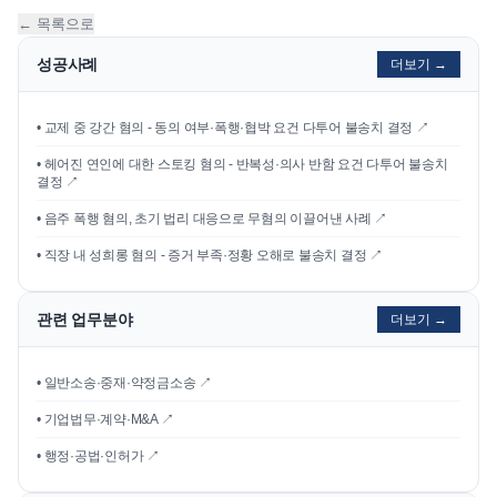
← 목록으로
성공사례
더보기 →
•
교제 중 강간 혐의 - 동의 여부·폭행·협박 요건 다투어 불송치 결정
↗
•
헤어진 연인에 대한 스토킹 혐의 - 반복성·의사 반함 요건 다투어 불송치
결정
↗
•
음주 폭행 혐의, 초기 법리 대응으로 무혐의 이끌어낸 사례
↗
•
직장 내 성희롱 혐의 - 증거 부족·정황 오해로 불송치 결정
↗
관련 업무분야
더보기 →
• 일반소송·중재·약정금소송 ↗
• 기업법무·계약·M&A ↗
• 행정·공법·인허가 ↗