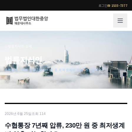
로그인
☎
1533-7377
그룹소개
업무사례
⌂
›
법률지식인
›
상세
법무법인 대한중앙의 강점
성공사례
법률지식인
오시는 길
기업 인사이트
수협통장 7년째 압류, 230만 원 중 최저생계비 인출 가능할까요?
통합검색
사례분석/최신동향
법률정보
법률지식인
고객후기
업무분야
전문 변호사
2026년 6월 25일
조회
114
업무분야
각 전문 변호사
전체
수협통장 7년째 압류, 230만 원 중 최저생계
소식/자료