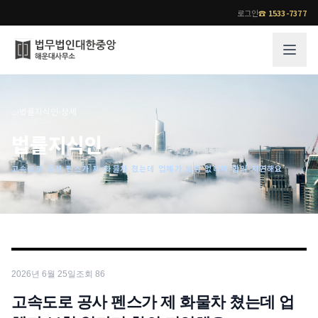
로그인
☎
1533-7377
그룹소개
업무사례
⌂
›
법률지식인
›
상세
법무법인 대한중앙의 강점
성공사례
법률지식인
오시는 길
기업 인사이트
고속도로 공사 펜스가 제 화물차 쳤는데 업체가 보험 없다며 합의 지연해요
통합검색
사례분석/최신동향
법률정보
법률지식인
고객후기
업무분야
전문 변호사
2026년 6월 25일
조회
86
업무분야
각 전문 변호사
전체
고속도로 공사 펜스가 제 화물차 쳤는데 업
소식/자료