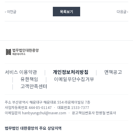
‹ 이전글
목록보기
다음글 ›
서비스 이용약관
|
개인정보처리방침
|
면책공고
|
유한책임
|
이메일무단수집거부
|
고객만족센터
주소
부산광역시 해운대구 해운대로 554 라온제이빌딩 7층
사업자등록번호
444-85-01147
·
대표번호
1533-7377
이메일문의
hanbyungchul@naver.com
·
광고책임변호사
한병철 변호사
법무법인 대한중앙의 주요 상담지역