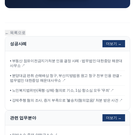
← 목록으로
성공사례
더보기 →
•
부동산 점유이전금지가처분 인용 결정 사례 - 법무법인 대한중앙 해운대
사무소
↗
•
분양대금 편취 손해배상 청구, 부산지방법원 원고 청구 전부 인용 판결 -
법무법인 대한중앙 해운대사무소
↗
•
노인복지법위반(폭행·상해) 혐의로 기소, 1심·항소심 모두 '무죄'
↗
•
강제추행 혐의 조사, 증거 부족으로 '불송치(혐의없음)' 처분 받은 사건
↗
관련 업무분야
더보기 →