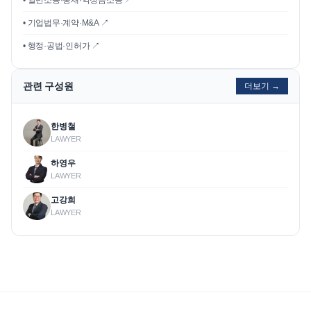
• 일반소송·중재·약정금소송 ↗
• 기업법무·계약·M&A ↗
• 행정·공법·인허가 ↗
관련 구성원
더보기 →
한병철
LAWYER
하영우
LAWYER
고강희
LAWYER