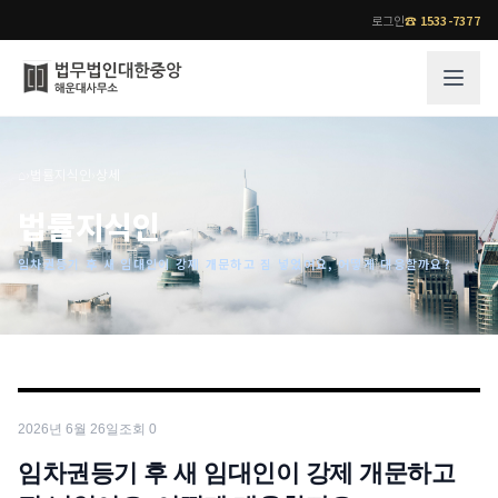
로그인
☎
1533-7377
그룹소개
업무사례
⌂
›
법률지식인
›
상세
법무법인 대한중앙의 강점
성공사례
법률지식인
오시는 길
기업 인사이트
임차권등기 후 새 임대인이 강제 개문하고 짐 넣었어요, 어떻게 대응할까요?
통합검색
사례분석/최신동향
법률정보
법률지식인
고객후기
업무분야
전문 변호사
2026년 6월 26일
조회
0
업무분야
각 전문 변호사
전체
임차권등기 후 새 임대인이 강제 개문하고
소식/자료