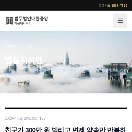
로그인
☎
1533-7377
그룹소개
업무사례
⌂
›
법률지식인
›
상세
법무법인 대한중앙의 강점
성공사례
법률지식인
오시는 길
기업 인사이트
친구가 300만 원 빌리고 변제 약속만 반복하다 카톡도 안 읽어요. 형사고소 가능
통합검색
사례분석/최신동향
할까요?
법률정보
법률지식인
고객후기
업무분야
전문 변호사
업무분야
각 전문 변호사
2026년 6월 26일
조회
106
전체
소식/자료
친구가 300만 원 빌리고 변제 약속만 반복하