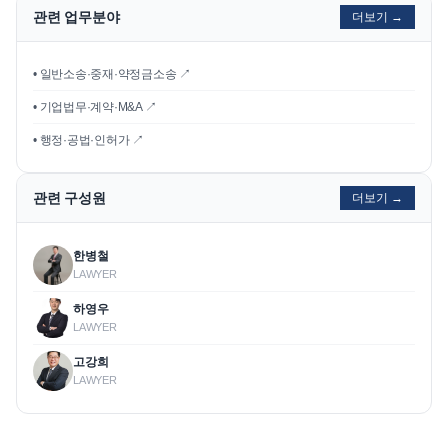
관련 업무분야
더보기 →
• 일반소송·중재·약정금소송 ↗
• 기업법무·계약·M&A ↗
• 행정·공법·인허가 ↗
관련 구성원
더보기 →
한병철
LAWYER
하영우
LAWYER
고강희
LAWYER