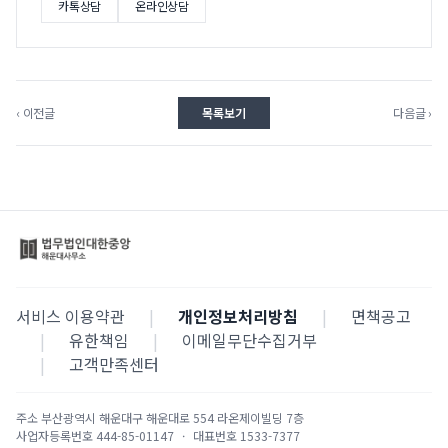
카톡상담
온라인상담
‹ 이전글
목록보기
다음글 ›
서비스 이용약관
|
개인정보처리방침
|
면책공고
|
유한책임
|
이메일무단수집거부
|
고객만족센터
주소
부산광역시 해운대구 해운대로 554 라온제이빌딩 7층
사업자등록번호
444-85-01147
·
대표번호
1533-7377