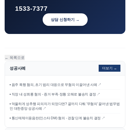
1533-7377
상담 신청하기 →
← 목록으로
성공사례
더보기 →
•
음주 폭행 혐의, 초기 법리 대응으로 무혐의 이끌어낸 사례
↗
•
직장 내 성희롱 혐의 - 증거 부족·정황 오해로 불송치 결정
↗
•
억울하게 성추행 피의자가 되었다면? 끝까지 다퉈 '무혐의' 끌어낸 법무법
인 대한중앙 성공사례
↗
•
통신매체이용음란(인스타 DM) 혐의 - 경찰 단계 불송치 결정
↗