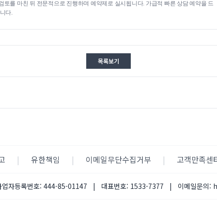
검토를 마친 뒤 전문적으로 진행하며 예약제로 실시됩니다. 가급적 빠른 상담 예약을 드
니다.
목록보기
고
|
유한책임
|
이메일무단수집거부
|
고객만족센
사업자등록번호:
444-85-01147
|
대표번호:
1533-7377
|
이메일문의: