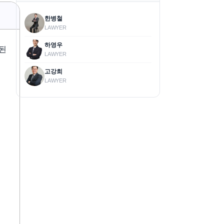
한병철
LAWYER
하영우
된
LAWYER
고강희
LAWYER