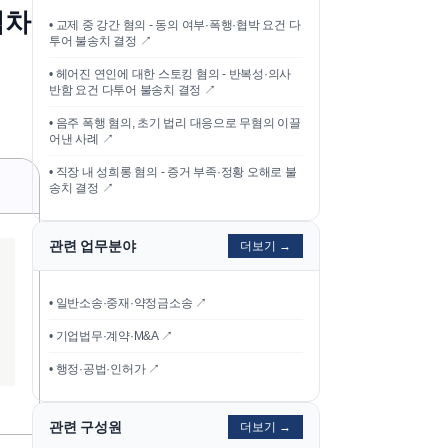
임차
•
교제 중 강간 혐의 - 동의 여부·폭행·협박 요건 다
투어 불송치 결정
↗
•
헤어진 연인에 대한 스토킹 혐의 - 반복성·의사
반함 요건 다투어 불송치 결정
↗
•
음주 폭행 혐의, 초기 법리 대응으로 무혐의 이끌
어낸 사례
↗
•
직장 내 성희롱 혐의 - 증거 부족·정황 오해로 불
송치 결정
↗
관련 업무분야
더보기 →
• 일반소송·중재·약정금소송 ↗
• 기업법무·계약·M&A ↗
• 행정·공법·인허가 ↗
관련 구성원
더보기 →