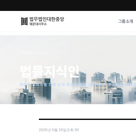
그룹소개
그룹소개
업무사례
⌂
›
법률지식인
›
상세
법무법인 대한중앙의 강점
성공사례
법률지식인
오시는 길
기업 인사이트
통합검색
사례분석/최신동
법률정보
성수동 오피스텔 전세 임대 중인데 본인 사업자등록 주소지로 쓰면 
법률지식인
고객후기
2026년 6월 26일
조회
90