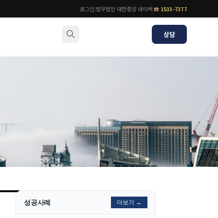
로그인
|
법무법인 대한중앙 네이버
|
☎
1533-7377
상담
소식/자료
변호사
언론보도
공지사항
법률 블로그
법률서식
뉴스레터/브로슈어
성공사례
더보기 →