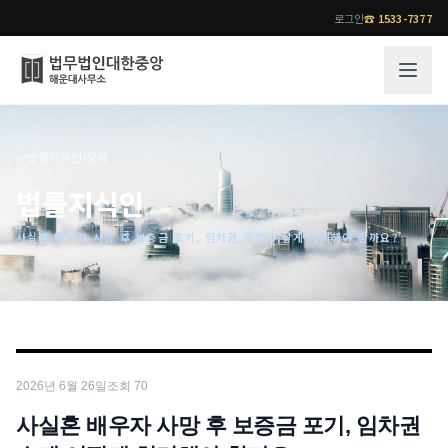
로그인
☎
1533-7377
그룹소개
업무사례
⌂
›
법률지식인
›
상세
법무법인 대한중앙의 강점
성공사례
법률지식인
오시는 길
기업 인사이트
사실혼 배우자 사망 후 보증금 포기, 임차권 승계 어떻게 처리해야 할까요?
통합검색
사례분석/최신동향
법률정보
법률지식인
고객후기
업무분야
전문 변호사
2026년 6월 26일
조회
70
업무분야
각 전문 변호사
전체
사실혼 배우자 사망 후 보증금 포기, 임차권
소식/자료