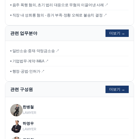
•
음주 폭행 혐의, 초기 법리 대응으로 무혐의 이끌어낸 사례
↗
•
직장 내 성희롱 혐의 - 증거 부족·정황 오해로 불송치 결정
↗
관련 업무분야
더보기 →
• 일반소송·중재·약정금소송 ↗
• 기업법무·계약·M&A ↗
• 행정·공법·인허가 ↗
관련 구성원
더보기 →
한병철
LAWYER
하영우
LAWYER