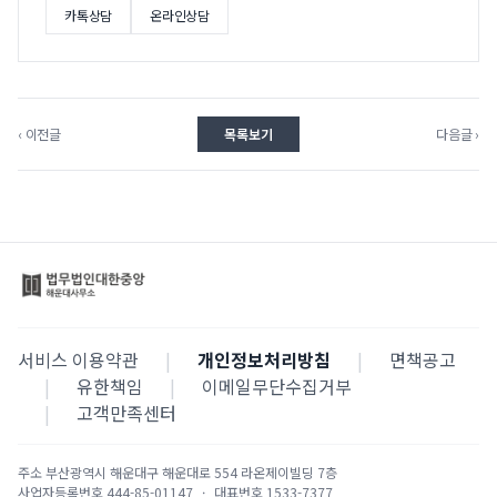
카톡상담
온라인상담
‹ 이전글
목록보기
다음글 ›
서비스 이용약관
|
개인정보처리방침
|
면책공고
|
유한책임
|
이메일무단수집거부
|
고객만족센터
주소
부산광역시 해운대구 해운대로 554 라온제이빌딩 7층
사업자등록번호
444-85-01147
·
대표번호
1533-7377