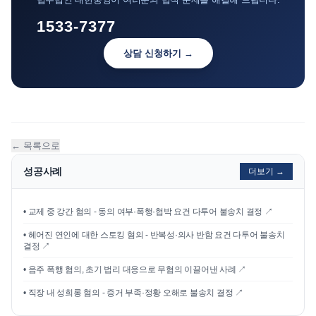
1533-7377
상담 신청하기 →
← 목록으로
성공사례
더보기 →
•
교제 중 강간 혐의 - 동의 여부·폭행·협박 요건 다투어 불송치 결정
↗
•
헤어진 연인에 대한 스토킹 혐의 - 반복성·의사 반함 요건 다투어 불송치
결정
↗
•
음주 폭행 혐의, 초기 법리 대응으로 무혐의 이끌어낸 사례
↗
•
직장 내 성희롱 혐의 - 증거 부족·정황 오해로 불송치 결정
↗