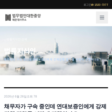
로그인
☎
1533-7377
그룹소개
업무사례
⌂
›
법률지식인
›
상세
법무법인 대한중앙의 강점
성공사례
법률지식인
오시는 길
기업 인사이트
채무자가 구속 중인데 연대보증인에게 강제집행 절차를 어떻게 진행하나요?
통합검색
사례분석/최신동향
법률정보
법률지식인
고객후기
업무분야
전문 변호사
2026년 6월 26일
조회
78
업무분야
각 전문 변호사
전체
채무자가 구속 중인데 연대보증인에게 강제
소식/자료