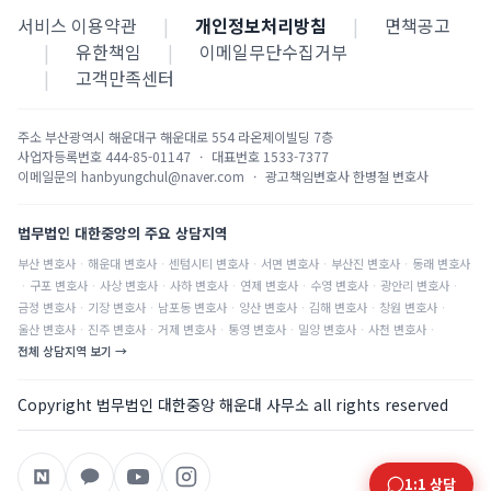
서비스 이용약관
|
개인정보처리방침
|
면책공고
|
유한책임
|
이메일무단수집거부
|
고객만족센터
주소
부산광역시 해운대구 해운대로 554 라온제이빌딩 7층
사업자등록번호
444-85-01147
·
대표번호
1533-7377
이메일문의
hanbyungchul@naver.com
·
광고책임변호사
한병철 변호사
법무법인 대한중앙의 주요 상담지역
부산
변호사
·
해운대
변호사
·
센텀시티
변호사
·
서면
변호사
·
부산진
변호사
·
동래
변호사
·
구포
변호사
·
사상
변호사
·
사하
변호사
·
연제
변호사
·
수영
변호사
·
광안리
변호사
·
금정
변호사
·
기장
변호사
·
남포동
변호사
·
양산
변호사
·
김해
변호사
·
창원
변호사
·
울산
변호사
·
진주
변호사
·
거제
변호사
·
통영
변호사
·
밀양
변호사
·
사천
변호사
·
전체 상담지역 보기 →
Copyright 법무법인 대한중앙 해운대 사무소 all rights reserved
1:1 상담