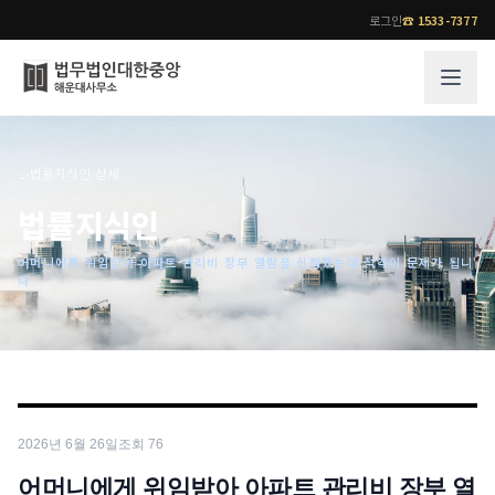
로그인
☎
1533-7377
그룹소개
업무사례
⌂
›
법률지식인
›
상세
법무법인 대한중앙의 강점
성공사례
법률지식인
오시는 길
기업 인사이트
어머니에게 위임받아 아파트 관리비 장부 열람을 신청했는데 적격이 문제가 됩니
통합검색
사례분석/최신동향
다
법률정보
법률지식인
고객후기
업무분야
전문 변호사
업무분야
각 전문 변호사
2026년 6월 26일
조회
76
전체
소식/자료
어머니에게 위임받아 아파트 관리비 장부 열