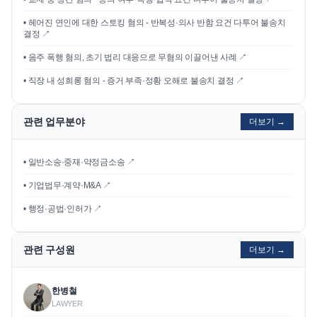
•
헤어진 연인에 대한 스토킹 혐의 - 반복성·의사 반함 요건 다투어 불송치
결정
↗
•
음주 폭행 혐의, 초기 법리 대응으로 무혐의 이끌어낸 사례
↗
•
직장 내 성희롱 혐의 - 증거 부족·정황 오해로 불송치 결정
↗
관련 업무분야
더보기 →
• 일반소송·중재·약정금소송 ↗
• 기업법무·계약·M&A ↗
• 행정·공법·인허가 ↗
관련 구성원
더보기 →
한병철
LAWYER