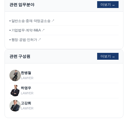
관련 업무분야
더보기 →
• 일반소송·중재·약정금소송 ↗
• 기업법무·계약·M&A ↗
• 행정·공법·인허가 ↗
관련 구성원
더보기 →
한병철
LAWYER
하영우
LAWYER
고강희
LAWYER