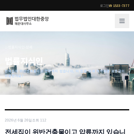
로그인
☎
1533-7377
그룹소개
업무사례
⌂
›
법률지식인
›
상세
법무법인 대한중앙의 강점
성공사례
법률지식인
오시는 길
기업 인사이트
전세집이 위반건축물이고 압류까지 있습니다, 이 집을 전세 계약하면 보증금이
통합검색
사례분석/최신동향
위험한가요?
법률정보
법률지식인
고객후기
업무분야
전문 변호사
업무분야
각 전문 변호사
2026년 6월 26일
조회
112
전체
소식/자료
전세집이 위반건축물이고 압류까지 있습니