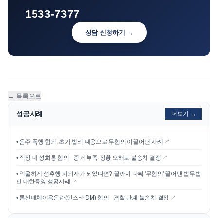
1533-7377
상담 신청하기 →
← 목록으로
성공사례
더보기 →
•
음주 폭행 혐의, 초기 법리 대응으로 무혐의 이끌어낸 사례
↗
•
직장 내 성희롱 혐의 - 증거 부족·정황 오해로 불송치 결정
↗
•
억울하게 성추행 피의자가 되었다면? 끝까지 다퉈 '무혐의' 끌어낸 법무법
인 대한중앙 성공사례
↗
•
통신매체이용음란(인스타 DM) 혐의 - 경찰 단계 불송치 결정
↗