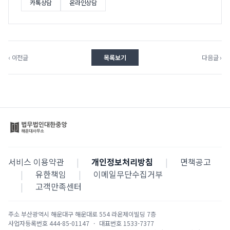
카톡상담
온라인상담
‹ 이전글
목록보기
다음글 ›
서비스 이용약관
|
개인정보처리방침
|
면책공고
|
유한책임
|
이메일무단수집거부
|
고객만족센터
주소
부산광역시 해운대구 해운대로 554 라온제이빌딩 7층
사업자등록번호
444-85-01147
·
대표번호
1533-7377