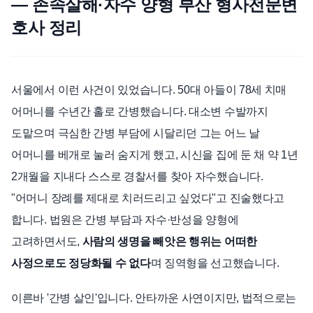
— 존속살해·자수 양형 부산 형사전문변
호사 정리
언론보도
공지사항
법률 블로그
법률서식
서울에서 이런 사건이 있었습니다. 50대 아들이 78세 치매
뉴스레터/브로슈어
어머니를 수년간 홀로 간병했습니다. 대소변 수발까지
도맡으며 극심한 간병 부담에 시달리던 그는 어느 날
어머니를 베개로 눌러 숨지게 했고, 시신을 집에 둔 채 약 1년
2개월을 지내다 스스로 경찰서를 찾아 자수했습니다.
"어머니 장례를 제대로 치러드리고 싶었다"고 진술했다고
합니다. 법원은 간병 부담과 자수·반성을 양형에
고려하면서도,
사람의 생명을 빼앗은 행위는 어떠한
사정으로도 정당화될 수 없다
며 징역형을 선고했습니다.
이른바 '간병 살인'입니다. 안타까운 사연이지만, 법적으로는