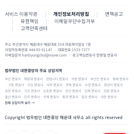
서비스 이용약관
|
개인정보처리방침
|
면책공고
|
유한책임
|
이메일무단수집거부
|
고객만족센터
주소
부산광역시 해운대구 해운대로 554 라온제이빌딩 7층
사업자등록번호
444-85-01147
·
대표번호
1533-7377
이메일문의
hanbyungchul@naver.com
·
광고책임변호사
한병철 변호사
법무법인 대한중앙의 주요 상담지역
부산
변호사
·
해운대
변호사
·
센텀시티
변호사
·
서면
변호사
·
부산진
변호사
·
동래
변호사
·
구포
변호사
·
사상
변호사
·
사하
변호사
·
연제
변호사
·
수영
변호사
·
광안리
변호사
·
금정
변호사
·
기장
변호사
·
남포동
변호사
·
양산
변호사
·
김해
변호사
·
창원
변호사
·
울산
변호사
·
진주
변호사
·
거제
변호사
·
통영
변호사
·
밀양
변호사
·
사천
변호사
·
전체 상담지역 보기 →
Copyright 법무법인 대한중앙 해운대 사무소 all rights reserved