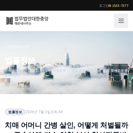
로그인
☎
1533-7377
그룹소개
업무사례
⌂
›
법률정보
›
상세
법무법인 대한중앙의 강점
성공사례
법률정보
오시는 길
기업 인사이트
치매 어머니 간병 살인, 어떻게 처벌될까 — 존속살해·자수 양형 부산 형사전문변
통합검색
사례분석/최신동향
호사 정리
법률정보
법률지식인
고객후기
업무분야
전문 변호사
2026년 7월 1일
조회
64
법률정보
업무분야
각 전문 변호사
치매 어머니 간병 살인, 어떻게 처벌될까
전체
소식/자료