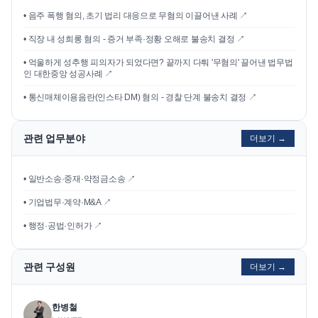
•
음주 폭행 혐의, 초기 법리 대응으로 무혐의 이끌어낸 사례
↗
•
직장 내 성희롱 혐의 - 증거 부족·정황 오해로 불송치 결정
↗
•
억울하게 성추행 피의자가 되었다면? 끝까지 다퉈 '무혐의' 끌어낸 법무법
인 대한중앙 성공사례
↗
•
통신매체이용음란(인스타 DM) 혐의 - 경찰 단계 불송치 결정
↗
관련 업무분야
더보기 →
• 일반소송·중재·약정금소송 ↗
• 기업법무·계약·M&A ↗
• 행정·공법·인허가 ↗
관련 구성원
더보기 →
한병철