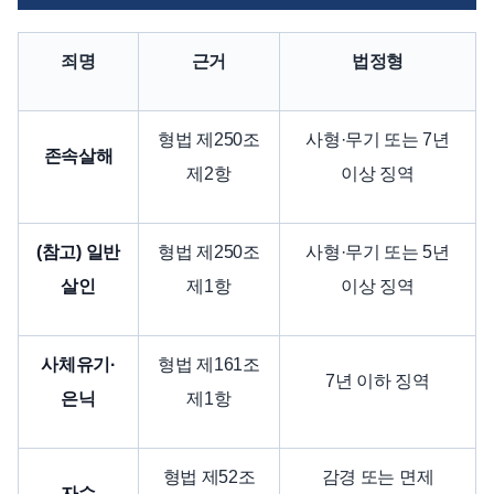
죄명
근거
법정형
형법 제250조
사형·무기 또는 7년
존속살해
제2항
이상 징역
(참고) 일반
형법 제250조
사형·무기 또는 5년
살인
제1항
이상 징역
사체유기·
형법 제161조
7년 이하 징역
은닉
제1항
형법 제52조
감경 또는 면제
자수