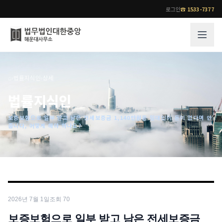
로그인
☎
1533-7377
그룹소개
업무사례
⌂
›
법률지식인
›
상세
법무법인 대한중앙의 강점
성공사례
법률지식인
오시는 길
기업 인사이트
보증보험으로 일부 받고 남은 전세보증금 1,140만원을 임대인이 돈이 없다며 안
통합검색
사례분석/최신동향
줍니다, 어떻게 해야 하나요?
법률정보
법률지식인
고객후기
업무분야
전문 변호사
업무분야
각 전문 변호사
2026년 7월 1일
조회
70
전체
소식/자료
보증보험으로 일부 받고 남은 전세보증금