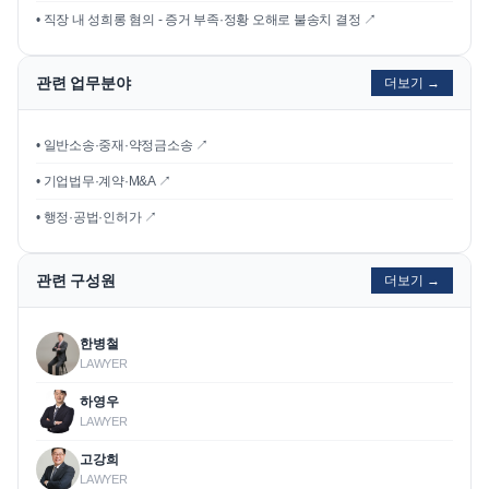
•
직장 내 성희롱 혐의 - 증거 부족·정황 오해로 불송치 결정
↗
관련 업무분야
더보기 →
• 일반소송·중재·약정금소송 ↗
• 기업법무·계약·M&A ↗
• 행정·공법·인허가 ↗
관련 구성원
더보기 →
한병철
LAWYER
하영우
LAWYER
고강희
LAWYER