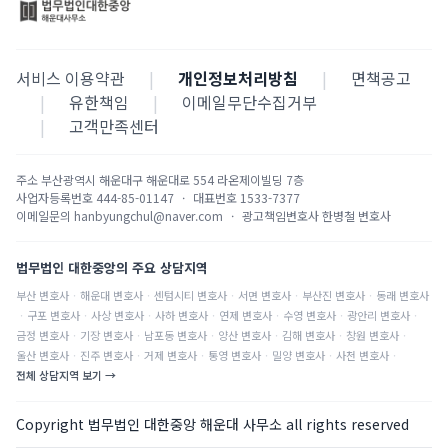
서비스 이용약관
|
개인정보처리방침
|
면책공고
|
유한책임
|
이메일무단수집거부
|
고객만족센터
주소
부산광역시 해운대구 해운대로 554 라온제이빌딩 7층
사업자등록번호
444-85-01147
·
대표번호
1533-7377
이메일문의
hanbyungchul@naver.com
·
광고책임변호사
한병철 변호사
법무법인 대한중앙의 주요 상담지역
부산
변호사
·
해운대
변호사
·
센텀시티
변호사
·
서면
변호사
·
부산진
변호사
·
동래
변호사
·
구포
변호사
·
사상
변호사
·
사하
변호사
·
연제
변호사
·
수영
변호사
·
광안리
변호사
·
금정
변호사
·
기장
변호사
·
남포동
변호사
·
양산
변호사
·
김해
변호사
·
창원
변호사
·
울산
변호사
·
진주
변호사
·
거제
변호사
·
통영
변호사
·
밀양
변호사
·
사천
변호사
·
전체 상담지역 보기 →
Copyright 법무법인 대한중앙 해운대 사무소 all rights reserved