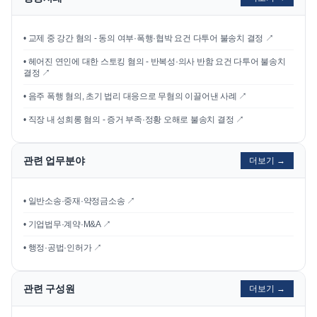
•
교제 중 강간 혐의 - 동의 여부·폭행·협박 요건 다투어 불송치 결정
↗
•
헤어진 연인에 대한 스토킹 혐의 - 반복성·의사 반함 요건 다투어 불송치
결정
↗
•
음주 폭행 혐의, 초기 법리 대응으로 무혐의 이끌어낸 사례
↗
•
직장 내 성희롱 혐의 - 증거 부족·정황 오해로 불송치 결정
↗
관련 업무분야
더보기 →
• 일반소송·중재·약정금소송 ↗
• 기업법무·계약·M&A ↗
• 행정·공법·인허가 ↗
관련 구성원
더보기 →