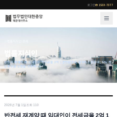
로그인
☎
1533-7377
그룹소개
업무사례
⌂
›
법률지식인
›
상세
법무법인 대한중앙의 강점
성공사례
법률지식인
오시는 길
기업 인사이트
반전세 재계약 때 임대인이 전세금을 2억 1천만원으로 올리자고 하는데, 5% 갱
통합검색
사례분석/최신동향
신청구권 상한을 초과하나요?
법률정보
법률지식인
고객후기
업무분야
전문 변호사
업무분야
각 전문 변호사
2026년 7월 1일
조회
110
전체
소식/자료
반전세 재계약 때 임대인이 전세금을 2억 1