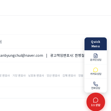
터
Quick
Menu
hanbyungchul@naver.com
|
광고책임변호사:
한병철 변호사
온라인상담
카카오상담
정
변호사
·
기장
변호사
·
남포동
변호사
·
양산
변호사
·
김해
변호사
·
창원
변호사
·
전화상담
1:1 상담