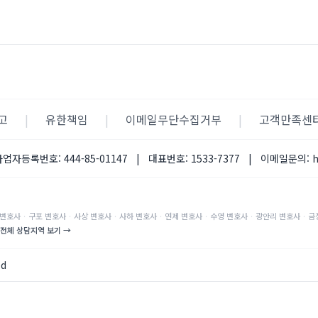
고
|
유한책임
|
이메일무단수집거부
|
고객만족센
사업자등록번호:
444-85-01147
|
대표번호:
1533-7377
|
이메일문의:
변호사
·
구포
변호사
·
사상
변호사
·
사하
변호사
·
연제
변호사
·
수영
변호사
·
광안리
변호사
·
금
전체 상담지역 보기 →
ed