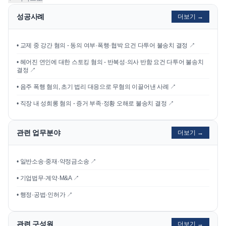
성공사례
더보기 →
•
교제 중 강간 혐의 - 동의 여부·폭행·협박 요건 다투어 불송치 결정
↗
•
헤어진 연인에 대한 스토킹 혐의 - 반복성·의사 반함 요건 다투어 불송치
결정
↗
•
음주 폭행 혐의, 초기 법리 대응으로 무혐의 이끌어낸 사례
↗
•
직장 내 성희롱 혐의 - 증거 부족·정황 오해로 불송치 결정
↗
관련 업무분야
더보기 →
• 일반소송·중재·약정금소송 ↗
• 기업법무·계약·M&A ↗
• 행정·공법·인허가 ↗
관련 구성원
더보기 →