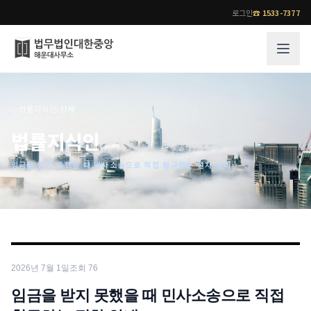
로그인
☎
1533-7377
그룹소개
업무사례
⌂
›
법률지식인
›
상세
법무법인 대한중앙의 강점
성공사례
법률지식인
오시는 길
기업 인사이트
임금을 받지 못했을 때 민사소송으로 직접 청구하는 절차 안내
통합검색
사례분석/최신동향
법률정보
법률지식인
고객후기
업무분야
전문 변호사
2026년 7월 1일
조회
76
업무분야
각 전문 변호사
전체
임금을 받지 못했을 때 민사소송으로 직접
소식/자료