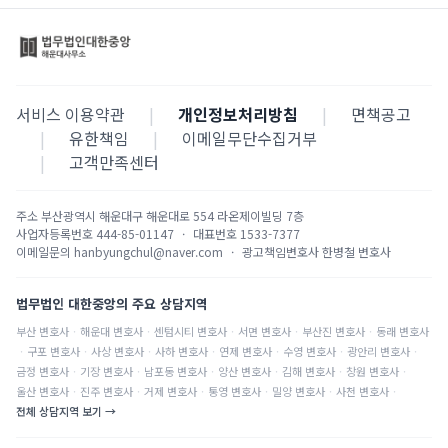
서비스 이용약관
|
개인정보처리방침
|
면책공고
|
유한책임
|
이메일무단수집거부
|
고객만족센터
주소
부산광역시 해운대구 해운대로 554 라온제이빌딩 7층
사업자등록번호
444-85-01147
·
대표번호
1533-7377
이메일문의
hanbyungchul@naver.com
·
광고책임변호사
한병철 변호사
법무법인 대한중앙의 주요 상담지역
부산
변호사
·
해운대
변호사
·
센텀시티
변호사
·
서면
변호사
·
부산진
변호사
·
동래
변호사
·
구포
변호사
·
사상
변호사
·
사하
변호사
·
연제
변호사
·
수영
변호사
·
광안리
변호사
·
금정
변호사
·
기장
변호사
·
남포동
변호사
·
양산
변호사
·
김해
변호사
·
창원
변호사
·
울산
변호사
·
진주
변호사
·
거제
변호사
·
통영
변호사
·
밀양
변호사
·
사천
변호사
·
전체 상담지역 보기 →