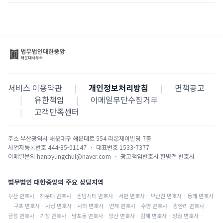
서비스 이용약관
|
개인정보처리방침
|
면책공고
|
유한책임
|
이메일무단수집거부
|
고객만족센터
주소
부산광역시 해운대구 해운대로 554 라온제이빌딩 7층
사업자등록번호
444-85-01147
·
대표번호
1533-7377
이메일문의
hanbyungchul@naver.com
·
광고책임변호사
한병철 변호사
법무법인 대한중앙의 주요 상담지역
부산
변호사
·
해운대
변호사
·
센텀시티
변호사
·
서면
변호사
·
부산진
변호사
·
동래
변호사
·
구포
변호사
·
사상
변호사
·
사하
변호사
·
연제
변호사
·
수영
변호사
·
광안리
변호사
·
금정
변호사
·
기장
변호사
·
남포동
변호사
·
양산
변호사
·
김해
변호사
·
창원
변호사
·