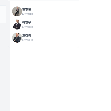
한병철
LAWYER
하영우
LAWYER
고강희
LAWYER
능