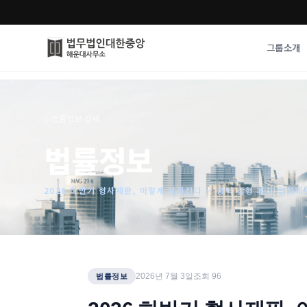
그룹소개
그룹소개
업무사례
⌂
›
법률정보
›
상세
법무법인 대한중앙의 강점
성공사례
법률정보
오시는 길
기업 인사이트
통합검색
사례분석/최신동
법률정보
2026 하반기 형사재판, 이렇게 달라진다 — 공탁 감형 폐지·궐석재
법률지식인
고객후기
2026년 7월 3일
조회
96
법률정보