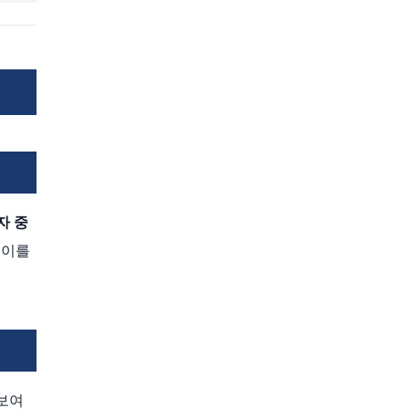
자 중
 이를
보여