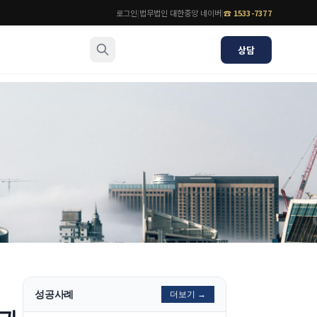
로그인
|
법무법인 대한중앙 네이버
|
☎
1533-7377
상담
소식/자료
변호사
언론보도
공지사항
법률 블로그
법률서식
뉴스레터/브로슈어
성공사례
더보기 →