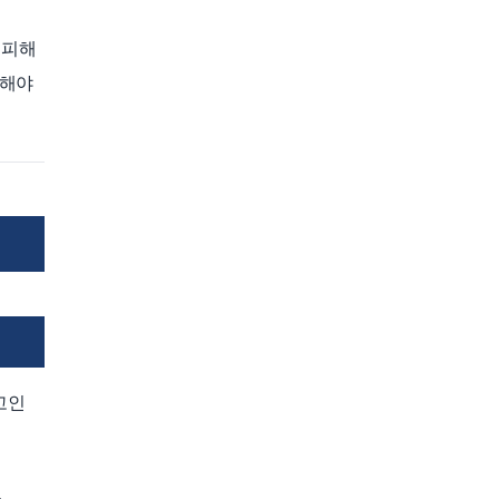
 피해
토해야
고인
그