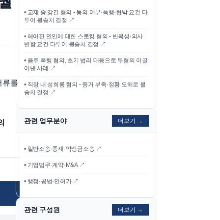
·궐
•
교제 중 강간 혐의 - 동의 여부·폭행·협박 요건 다
투어 불송치 결정
↗
•
헤어진 연인에 대한 스토킹 혐의 - 반복성·의사
반함 요건 다투어 불송치 결정
↗
•
음주 폭행 혐의, 초기 법리 대응으로 무혐의 이끌
어낸 사례
↗
서류를
•
직장 내 성희롱 혐의 - 증거 부족·정황 오해로 불
송치 결정
↗
관련 업무분야
더보기 →
의
• 일반소송·중재·약정금소송 ↗
• 기업법무·계약·M&A ↗
• 행정·공법·인허가 ↗
관련 구성원
더보기 →