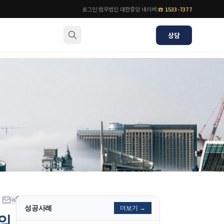
로그인
|
법무법인 대한중앙 네이버
|
☎
1533-7377
상담
소식/자료
변호사
언론보도
공지사항
법률 블로그
법률서식
뉴스레터/브로슈어
성공사례
더보기 →
의