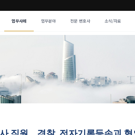
업무사례
업무분야
전문 변호사
소식/자료
업무분야
전문 변호사
업무분야
각 전문 
전체
향
퇴사 직원…경찰, 전자기록등손괴 혐