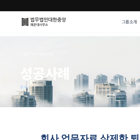
그룹소개
그룹소개
업무사례
⌂
›
업무사례
›
사례 상세
법무법인 대한중앙의 강점
성공사례
성공사례
오시는 길
기업 인사이트
통합검색
사례분석/최신동
법률정보
형사
법률지식인
고객후기
회사 업무자료 삭제한 