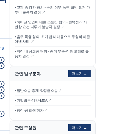
•
교제 중 강간 혐의 - 동의 여부·폭행·협박 요건 다
투어 불송치 결정
↗
•
헤어진 연인에 대한 스토킹 혐의 - 반복성·의사
반함 요건 다투어 불송치 결정
↗
•
음주 폭행 혐의, 초기 법리 대응으로 무혐의 이끌
어낸 사례
↗
TS
•
직장 내 성희롱 혐의 - 증거 부족·정황 오해로 불
송치 결정
↗
›
›
관련 업무분야
더보기 →
›
›
• 일반소송·중재·약정금소송 ↗
›
• 기업법무·계약·M&A ↗
• 행정·공법·인허가 ↗
›
관련 구성원
더보기 →