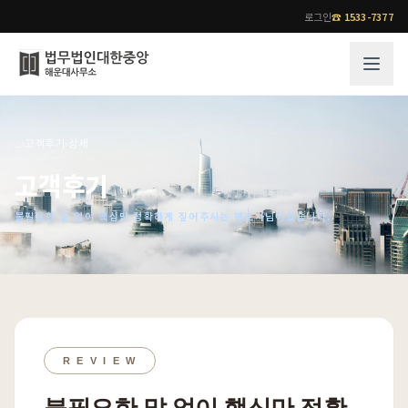
로그인
☎
1533-7377
그룹소개
업무사례
⌂
›
고객후기
›
상세
법무법인 대한중앙의 강점
성공사례
고객후기
오시는 길
기업 인사이트
불필요한 말 없이 핵심만 정확하게 짚어주시는 변호사님이었습니다.
통합검색
사례분석/최신동향
법률정보
법률지식인
고객후기
업무분야
전문 변호사
업무분야
각 전문 변호사
R E V I E W
전체
소식/자료