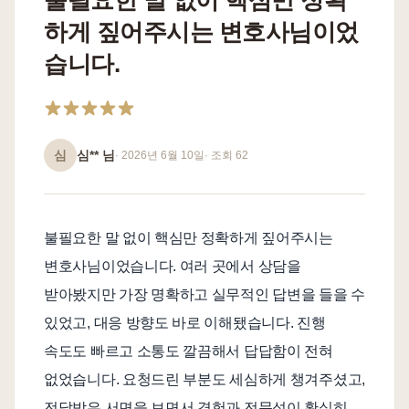
불필요한 말 없이 핵심만 정확
하게 짚어주시는 변호사님이었
언론보도
공지사항
습니다.
법률 블로그
법률서식
뉴스레터/브로슈어
심
심**
님
·
2026년 6월 10일
· 조회
62
불필요한 말 없이 핵심만 정확하게 짚어주시는
변호사님이었습니다. 여러 곳에서 상담을
받아봤지만 가장 명확하고 실무적인 답변을 들을 수
있었고, 대응 방향도 바로 이해됐습니다. 진행
속도도 빠르고 소통도 깔끔해서 답답함이 전혀
없었습니다. 요청드린 부분도 세심하게 챙겨주셨고,
전달받은 서면을 보면서 경험과 전문성이 확실히