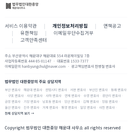
서비스 이용약관
|
개인정보처리방침
|
면책공고
|
유한책임
|
이메일무단수집거부
|
고객만족센터
주소
부산광역시 해운대구 해운대로 554 라온제이빌딩 7층
사업자등록번호
444-85-01147
·
대표번호
1533-7377
이메일문의
hanbyungchul@naver.com
·
광고책임변호사
한병철 변호사
법무법인 대한중앙의 주요 상담지역
부산
변호사
·
해운대
변호사
·
센텀시티
변호사
·
서면
변호사
·
부산진
변호사
·
동래
변호사
·
구포
변호사
·
사상
변호사
·
사하
변호사
·
연제
변호사
·
수영
변호사
·
광안리
변호사
·
금정
변호사
·
기장
변호사
·
남포동
변호사
·
양산
변호사
·
김해
변호사
·
창원
변호사
·
울산
변호사
·
진주
변호사
·
거제
변호사
·
통영
변호사
·
밀양
변호사
·
사천
변호사
·
전체 상담지역 보기 →
Copyright 법무법인 대한중앙 해운대 사무소 all rights reserved