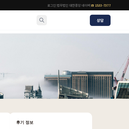
로그인
|
법무법인 대한중앙 네이버
|
☎
1533-7377
상담
소식/자료
변호사
언론보도
공지사항
법률 블로그
법률서식
뉴스레터/브로슈어
후기 정보