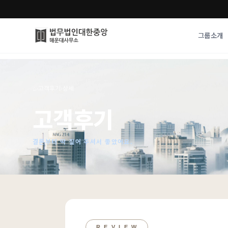
그룹소개
그룹소개
업무사례
⌂
›
고객후기
›
상세
법무법인 대한중앙의 강점
성공사례
고객후기
오시는 길
기업 인사이트
통합검색
사례분석/최신동
법률정보
결론부터 딱 짚어 주셔서 좋았어요.
법률지식인
고객후기
R E V I E W