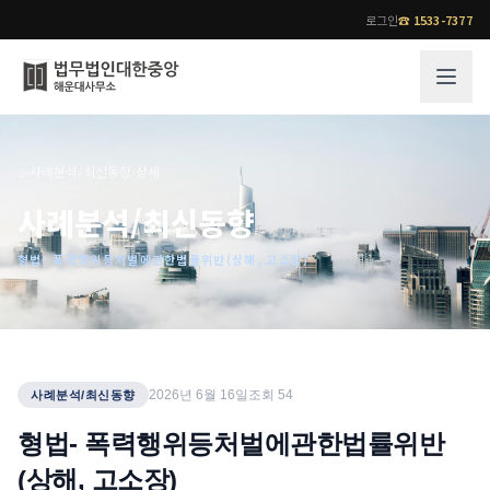
로그인
☎
1533-7377
그룹소개
업무사례
⌂
›
사례분석/최신동향
›
상세
법무법인 대한중앙의 강점
성공사례
사례분석/최신동향
오시는 길
기업 인사이트
형법- 폭력행위등처벌에관한법률위반(상해, 고소장)
통합검색
사례분석/최신동향
법률정보
법률지식인
고객후기
업무분야
전문 변호사
2026년 6월 16일
조회
54
사례분석/최신동향
업무분야
각 전문 변호사
형법- 폭력행위등처벌에관한법률위반
전체
(상해, 고소장)
소식/자료