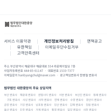
서비스 이용약관
|
개인정보처리방침
|
면책공고
|
유한책임
|
이메일무단수집거부
|
고객만족센터
주소
부산광역시 해운대구 해운대로 554 라온제이빌딩 7층
사업자등록번호
444-85-01147
·
대표번호
1533-7377
이메일문의
hanbyungchul@naver.com
·
광고책임변호사
한병철 변호사
법무법인 대한중앙의 주요 상담지역
부산
변호사
·
해운대
변호사
·
센텀시티
변호사
·
서면
변호사
·
부산진
변호사
·
동래
변호사
·
구포
변호사
·
사상
변호사
·
사하
변호사
·
연제
변호사
·
수영
변호사
·
광안리
변호사
·
금정
변호사
·
기장
변호사
·
남포동
변호사
·
양산
변호사
·
김해
변호사
·
창원
변호사
·
울산
변호사
·
진주
변호사
·
거제
변호사
·
통영
변호사
·
밀양
변호사
·
사천
변호사
·