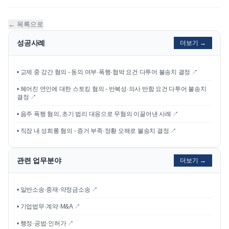
← 목록으로
성공사례
더보기 →
•
교제 중 강간 혐의 - 동의 여부·폭행·협박 요건 다투어 불송치 결정
↗
•
헤어진 연인에 대한 스토킹 혐의 - 반복성·의사 반함 요건 다투어 불송치
결정
↗
•
음주 폭행 혐의, 초기 법리 대응으로 무혐의 이끌어낸 사례
↗
•
직장 내 성희롱 혐의 - 증거 부족·정황 오해로 불송치 결정
↗
관련 업무분야
더보기 →
• 일반소송·중재·약정금소송 ↗
• 기업법무·계약·M&A ↗
• 행정·공법·인허가 ↗