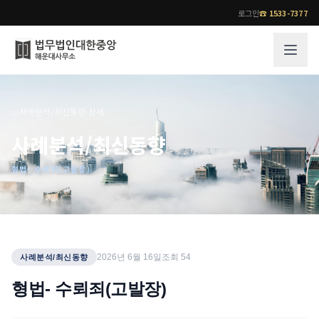
로그인
☎
1533-7377
그룹소개
업무사례
⌂
›
사례분석/최신동향
›
상세
법무법인 대한중앙의 강점
성공사례
사례분석/최신동향
오시는 길
기업 인사이트
형법- 수뢰죄(고발장)
통합검색
사례분석/최신동향
법률정보
법률지식인
고객후기
업무분야
전문 변호사
2026년 6월 16일
조회
54
사례분석/최신동향
업무분야
각 전문 변호사
형법- 수뢰죄(고발장)
전체
소식/자료