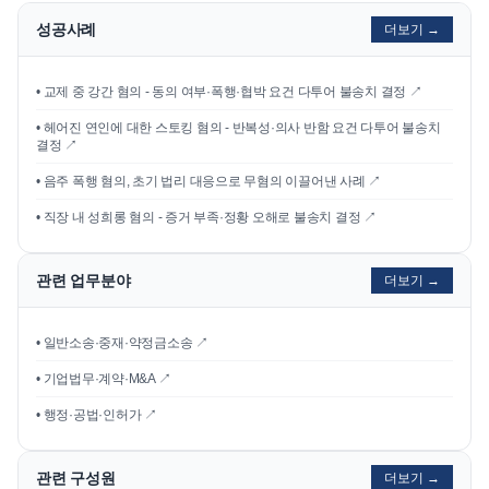
성공사례
더보기 →
•
교제 중 강간 혐의 - 동의 여부·폭행·협박 요건 다투어 불송치 결정
↗
•
헤어진 연인에 대한 스토킹 혐의 - 반복성·의사 반함 요건 다투어 불송치
결정
↗
•
음주 폭행 혐의, 초기 법리 대응으로 무혐의 이끌어낸 사례
↗
•
직장 내 성희롱 혐의 - 증거 부족·정황 오해로 불송치 결정
↗
관련 업무분야
더보기 →
• 일반소송·중재·약정금소송 ↗
• 기업법무·계약·M&A ↗
• 행정·공법·인허가 ↗
관련 구성원
더보기 →