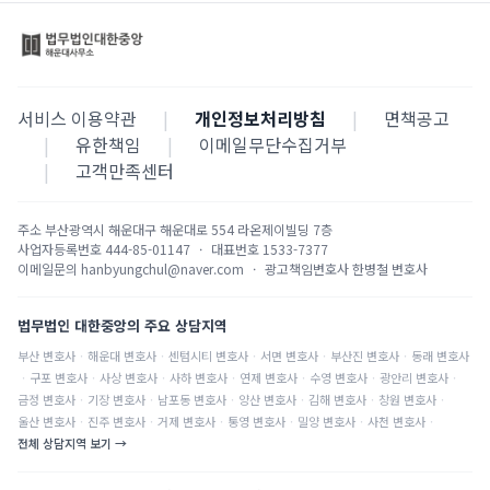
서비스 이용약관
|
개인정보처리방침
|
면책공고
|
유한책임
|
이메일무단수집거부
|
고객만족센터
주소
부산광역시 해운대구 해운대로 554 라온제이빌딩 7층
사업자등록번호
444-85-01147
·
대표번호
1533-7377
이메일문의
hanbyungchul@naver.com
·
광고책임변호사
한병철 변호사
법무법인 대한중앙의 주요 상담지역
부산
변호사
·
해운대
변호사
·
센텀시티
변호사
·
서면
변호사
·
부산진
변호사
·
동래
변호사
·
구포
변호사
·
사상
변호사
·
사하
변호사
·
연제
변호사
·
수영
변호사
·
광안리
변호사
·
금정
변호사
·
기장
변호사
·
남포동
변호사
·
양산
변호사
·
김해
변호사
·
창원
변호사
·
울산
변호사
·
진주
변호사
·
거제
변호사
·
통영
변호사
·
밀양
변호사
·
사천
변호사
·
전체 상담지역 보기 →