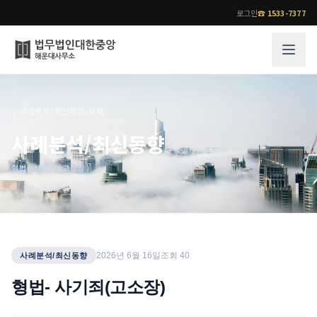
로그인
☎
1533-7377
그룹소개
업무사례
⌂
›
사례분석/최신동향
›
상세
법무법인 대한중앙의 강점
성공사례
사례분석/최신동향
오시는 길
기업 인사이트
형법- 사기죄(고소장)
통합검색
사례분석/최신동향
법률정보
법률지식인
고객후기
업무분야
전문 변호사
2026년 6월 16일
조회
40
사례분석/최신동향
업무분야
각 전문 변호사
형법- 사기죄(고소장)
전체
소식/자료