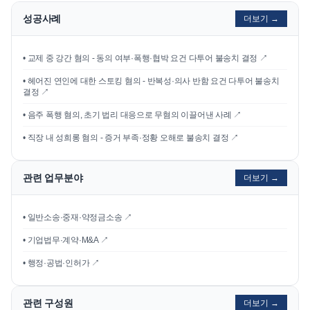
성공사례
더보기 →
•
교제 중 강간 혐의 - 동의 여부·폭행·협박 요건 다투어 불송치 결정
↗
•
헤어진 연인에 대한 스토킹 혐의 - 반복성·의사 반함 요건 다투어 불송치
결정
↗
•
음주 폭행 혐의, 초기 법리 대응으로 무혐의 이끌어낸 사례
↗
•
직장 내 성희롱 혐의 - 증거 부족·정황 오해로 불송치 결정
↗
관련 업무분야
더보기 →
• 일반소송·중재·약정금소송 ↗
• 기업법무·계약·M&A ↗
• 행정·공법·인허가 ↗
관련 구성원
더보기 →