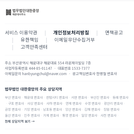
서비스 이용약관
|
개인정보처리방침
|
면책공고
|
유한책임
|
이메일무단수집거부
|
고객만족센터
주소
부산광역시 해운대구 해운대로 554 라온제이빌딩 7층
사업자등록번호
444-85-01147
·
대표번호
1533-7377
이메일문의
hanbyungchul@naver.com
·
광고책임변호사
한병철 변호사
법무법인 대한중앙의 주요 상담지역
부산
변호사
·
해운대
변호사
·
센텀시티
변호사
·
서면
변호사
·
부산진
변호사
·
동래
변호사
·
구포
변호사
·
사상
변호사
·
사하
변호사
·
연제
변호사
·
수영
변호사
·
광안리
변호사
·
금정
변호사
·
기장
변호사
·
남포동
변호사
·
양산
변호사
·
김해
변호사
·
창원
변호사
·
울산
변호사
·
진주
변호사
·
거제
변호사
·
통영
변호사
·
밀양
변호사
·
사천
변호사
·
전체 상담지역 보기 →