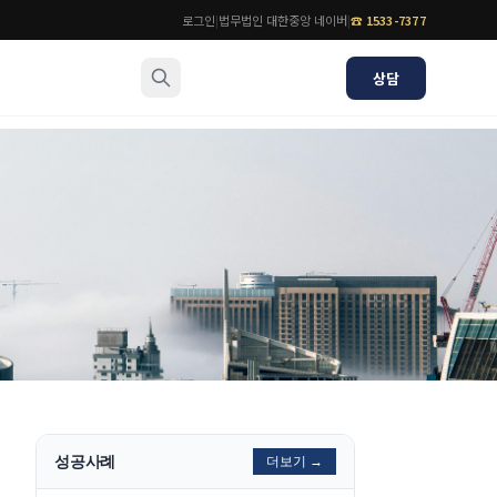
로그인
|
법무법인 대한중앙 네이버
|
☎
1533-7377
상담
소식/자료
변호사
언론보도
공지사항
법률 블로그
법률서식
뉴스레터/브로슈어
성공사례
더보기 →