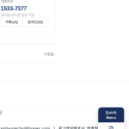
전화상담
1533-7377
365일 24시간 상담 가능
카톡상담
온라인상담
다음글 ›
터
Quick
Menu
hanbyungchul@naver.com
|
광고책임변호사:
한병철 변호사