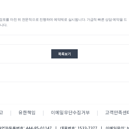
검토를 마친 뒤 전문적으로 진행하며 예약제로 실시됩니다. 가급적 빠른 상담 예약을 드
니다.
목록보기
고
|
유한책임
|
이메일무단수집거부
|
고객만족센
사업자등록번호:
444-85-01147
|
대표번호:
1533-7377
|
이메일문의: