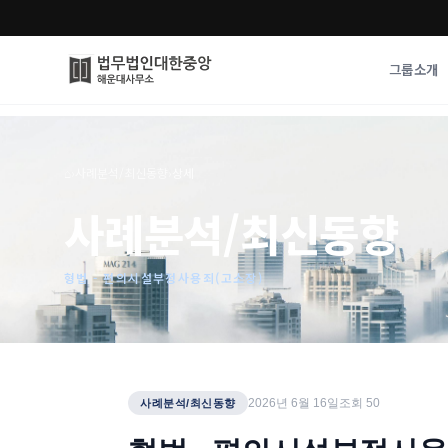
그룹소개
그룹소개
업무사례
⌂
›
사례분석/최신동향
›
상세
법무법인 대한중앙의 강점
성공사례
사례분석/최신동향
오시는 길
기업 인사이트
통합검색
사례분석/최신동
법률정보
형법 - 편의시설부정사용죄(고소장)
법률지식인
고객후기
2026년 6월 16일
조회
50
사례분석/최신동향