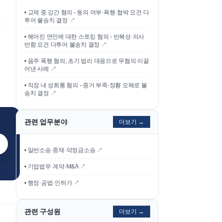
•
교제 중 강간 혐의 - 동의 여부·폭행·협박 요건 다
투어 불송치 결정
↗
•
헤어진 연인에 대한 스토킹 혐의 - 반복성·의사
반함 요건 다투어 불송치 결정
↗
•
음주 폭행 혐의, 초기 법리 대응으로 무혐의 이끌
어낸 사례
↗
•
직장 내 성희롱 혐의 - 증거 부족·정황 오해로 불
송치 결정
↗
관련 업무분야
더보기 →
• 일반소송·중재·약정금소송 ↗
• 기업법무·계약·M&A ↗
• 행정·공법·인허가 ↗
관련 구성원
더보기 →