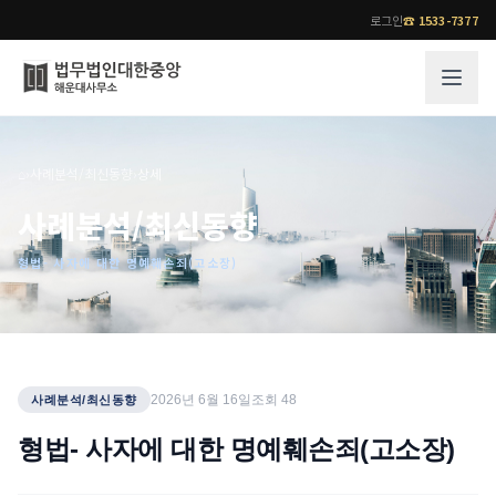
로그인
☎
1533-7377
그룹소개
업무사례
⌂
›
사례분석/최신동향
›
상세
법무법인 대한중앙의 강점
성공사례
사례분석/최신동향
오시는 길
기업 인사이트
형법- 사자에 대한 명예훼손죄(고소장)
통합검색
사례분석/최신동향
법률정보
법률지식인
고객후기
업무분야
전문 변호사
2026년 6월 16일
조회
48
사례분석/최신동향
업무분야
각 전문 변호사
형법- 사자에 대한 명예훼손죄(고소장)
전체
소식/자료