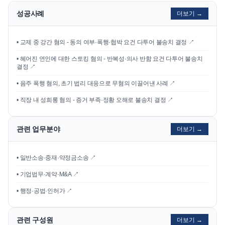
성공사례
더보기 →
•
교제 중 강간 혐의 - 동의 여부·폭행·협박 요건 다투어 불송치 결정
↗
•
헤어진 연인에 대한 스토킹 혐의 - 반복성·의사 반함 요건 다투어 불송치
결정
↗
•
음주 폭행 혐의, 초기 법리 대응으로 무혐의 이끌어낸 사례
↗
•
직장 내 성희롱 혐의 - 증거 부족·정황 오해로 불송치 결정
↗
관련 업무분야
더보기 →
• 일반소송·중재·약정금소송 ↗
• 기업법무·계약·M&A ↗
• 행정·공법·인허가 ↗
관련 구성원
더보기 →