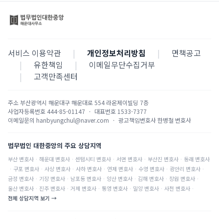
서비스 이용약관
|
개인정보처리방침
|
면책공고
|
유한책임
|
이메일무단수집거부
|
고객만족센터
주소
부산광역시 해운대구 해운대로 554 라온제이빌딩 7층
사업자등록번호
444-85-01147
·
대표번호
1533-7377
이메일문의
hanbyungchul@naver.com
·
광고책임변호사
한병철 변호사
법무법인 대한중앙의 주요 상담지역
부산
변호사
·
해운대
변호사
·
센텀시티
변호사
·
서면
변호사
·
부산진
변호사
·
동래
변호사
·
구포
변호사
·
사상
변호사
·
사하
변호사
·
연제
변호사
·
수영
변호사
·
광안리
변호사
·
금정
변호사
·
기장
변호사
·
남포동
변호사
·
양산
변호사
·
김해
변호사
·
창원
변호사
·
울산
변호사
·
진주
변호사
·
거제
변호사
·
통영
변호사
·
밀양
변호사
·
사천
변호사
·
전체 상담지역 보기 →