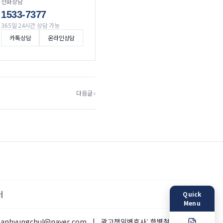
전화상담
1533-7377
365일 24시간 상담 가능
카톡상담
온라인상담
다음글 ›
터
Quick
Menu
hanbyungchul@naver.com
|
광고책임변호사:
한병철 변호사