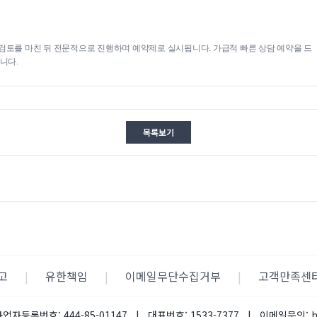
검토를 마친 뒤 전문적으로 진행하며 예약제로 실시됩니다. 가급적 빠른 상담 예약을 드
니다.
목록보기
고
|
유한책임
|
이메일무단수집거부
|
고객만족센
사업자등록번호:
444-85-01147
|
대표번호:
1533-7377
|
이메일문의: