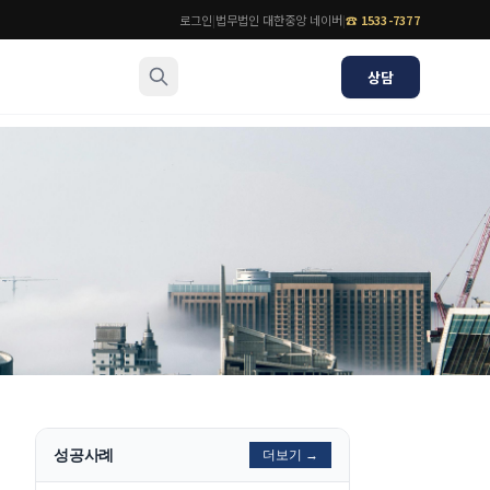
로그인
|
법무법인 대한중앙 네이버
|
☎
1533-7377
상담
소식/자료
변호사
언론보도
공지사항
법률 블로그
법률서식
뉴스레터/브로슈어
성공사례
더보기 →