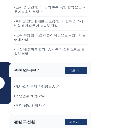
•
교제 중 강간 혐의 - 동의 여부·폭행·협박 요건 다
투어 불송치 결정
↗
•
헤어진 연인에 대한 스토킹 혐의 - 반복성·의사
반함 요건 다투어 불송치 결정
↗
•
음주 폭행 혐의, 초기 법리 대응으로 무혐의 이끌
어낸 사례
↗
•
직장 내 성희롱 혐의 - 증거 부족·정황 오해로 불
송치 결정
↗
관련 업무분야
더보기 →
• 일반소송·중재·약정금소송 ↗
• 기업법무·계약·M&A ↗
• 행정·공법·인허가 ↗
관련 구성원
더보기 →