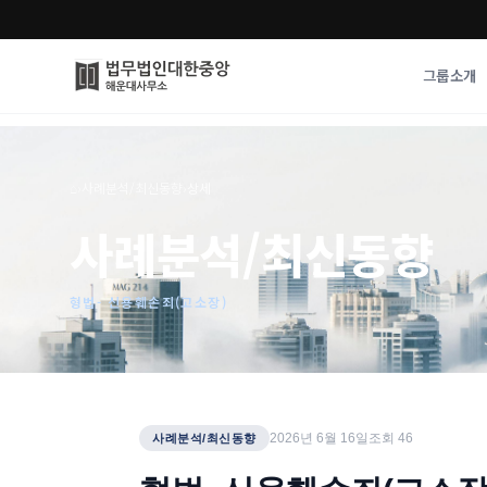
그룹소개
그룹소개
업무사례
⌂
›
사례분석/최신동향
›
상세
법무법인 대한중앙의 강점
성공사례
사례분석/최신동향
오시는 길
기업 인사이트
통합검색
사례분석/최신동
법률정보
형법- 신용훼손죄(고소장)
법률지식인
고객후기
2026년 6월 16일
조회
46
사례분석/최신동향