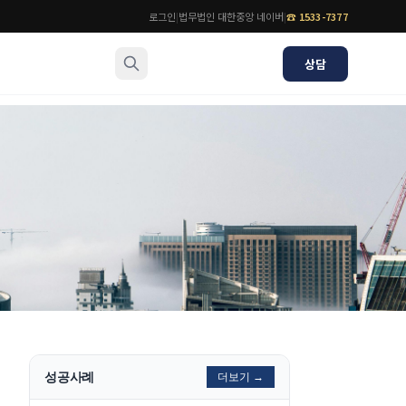
로그인
|
법무법인 대한중앙 네이버
|
☎
1533-7377
상담
소식/자료
변호사
언론보도
공지사항
법률 블로그
법률서식
뉴스레터/브로슈어
성공사례
더보기 →