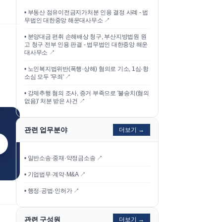
•
부동산 점유이전금지가처분 인용 결정 사례 - 법
무법인 대한중앙 해운대사무소
↗
•
분양대금 편취 손해배상 청구, 부산지방법원 원
고 청구 전부 인용 판결 - 법무법인 대한중앙 해운
대사무소
↗
•
노인복지법위반(폭행·상해) 혐의로 기소, 1심·항
소심 모두 '무죄'
↗
•
강제추행 혐의 조사, 증거 부족으로 '불송치(혐의
없음)' 처분 받은 사건
↗
관련 업무분야
더보기 →
• 일반소송·중재·약정금소송 ↗
• 기업법무·계약·M&A ↗
• 행정·공법·인허가 ↗
관련 구성원
더보기 →