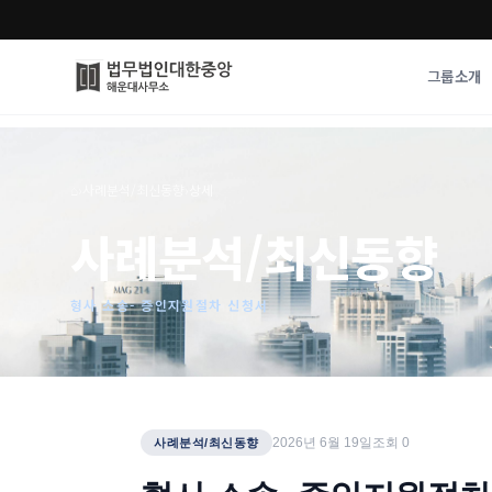
그룹소개
그룹소개
업무사례
⌂
›
사례분석/최신동향
›
상세
법무법인 대한중앙의 강점
성공사례
사례분석/최신동향
오시는 길
기업 인사이트
통합검색
사례분석/최신동
법률정보
형사 소송- 증인지원절차 신청서
법률지식인
고객후기
2026년 6월 19일
조회
0
사례분석/최신동향