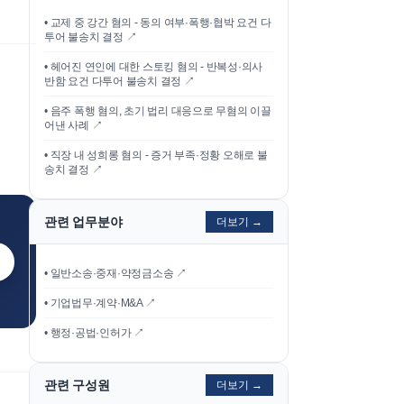
•
교제 중 강간 혐의 - 동의 여부·폭행·협박 요건 다
투어 불송치 결정
↗
•
헤어진 연인에 대한 스토킹 혐의 - 반복성·의사
반함 요건 다투어 불송치 결정
↗
•
음주 폭행 혐의, 초기 법리 대응으로 무혐의 이끌
어낸 사례
↗
•
직장 내 성희롱 혐의 - 증거 부족·정황 오해로 불
송치 결정
↗
관련 업무분야
더보기 →
• 일반소송·중재·약정금소송 ↗
• 기업법무·계약·M&A ↗
• 행정·공법·인허가 ↗
관련 구성원
더보기 →