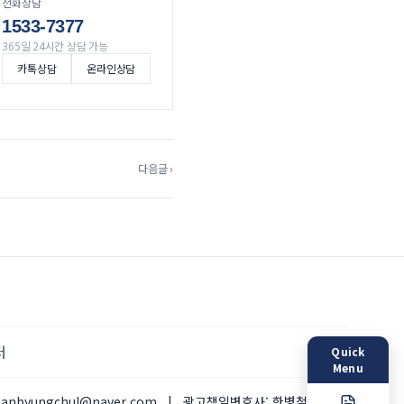
전화상담
1533-7377
365일 24시간 상담 가능
카톡상담
온라인상담
다음글 ›
터
Quick
Menu
hanbyungchul@naver.com
|
광고책임변호사:
한병철 변호사