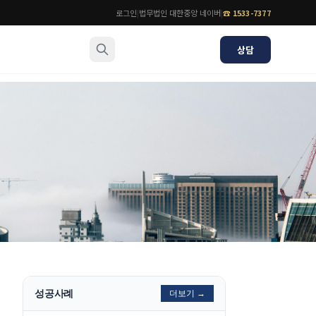
로그인
|
법무법인 대한중앙 네이버
|
☎
1533-7377
상담
소식/자료
변호사
언론보도
공지사항
법률 블로그
법률서식
뉴스레터/브로슈어
성공사례
더보기 →