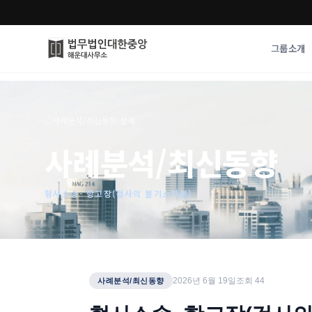
그룹소개
그룹소개
업무사례
⌂
›
사례분석/최신동향
›
상세
법무법인 대한중앙의 강점
성공사례
사례분석/최신동향
오시는 길
기업 인사이트
통합검색
사례분석/최신동
법률정보
형사소송- 항고장(검사의 불기소처분)
법률지식인
고객후기
2026년 6월 19일
조회
44
사례분석/최신동향