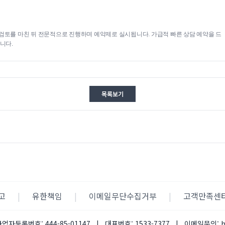
검토를 마친 뒤 전문적으로 진행하며 예약제로 실시됩니다. 가급적 빠른 상담 예약을 드
니다.
목록보기
고
|
유한책임
|
이메일무단수집거부
|
고객만족센
사업자등록번호:
444-85-01147
|
대표번호:
1533-7377
|
이메일문의: