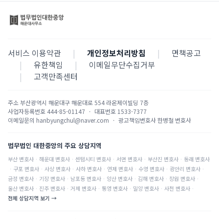
서비스 이용약관
|
개인정보처리방침
|
면책공고
|
유한책임
|
이메일무단수집거부
|
고객만족센터
주소
부산광역시 해운대구 해운대로 554 라온제이빌딩 7층
사업자등록번호
444-85-01147
·
대표번호
1533-7377
이메일문의
hanbyungchul@naver.com
·
광고책임변호사
한병철 변호사
법무법인 대한중앙의 주요 상담지역
부산
변호사
·
해운대
변호사
·
센텀시티
변호사
·
서면
변호사
·
부산진
변호사
·
동래
변호사
·
구포
변호사
·
사상
변호사
·
사하
변호사
·
연제
변호사
·
수영
변호사
·
광안리
변호사
·
금정
변호사
·
기장
변호사
·
남포동
변호사
·
양산
변호사
·
김해
변호사
·
창원
변호사
·
울산
변호사
·
진주
변호사
·
거제
변호사
·
통영
변호사
·
밀양
변호사
·
사천
변호사
·
전체 상담지역 보기 →