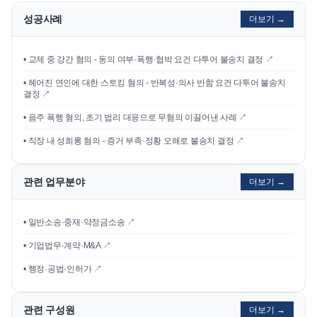
성공사례
더보기 →
•
교제 중 강간 혐의 - 동의 여부·폭행·협박 요건 다투어 불송치 결정
↗
•
헤어진 연인에 대한 스토킹 혐의 - 반복성·의사 반함 요건 다투어 불송치
결정
↗
•
음주 폭행 혐의, 초기 법리 대응으로 무혐의 이끌어낸 사례
↗
•
직장 내 성희롱 혐의 - 증거 부족·정황 오해로 불송치 결정
↗
관련 업무분야
더보기 →
• 일반소송·중재·약정금소송 ↗
• 기업법무·계약·M&A ↗
• 행정·공법·인허가 ↗
관련 구성원
더보기 →