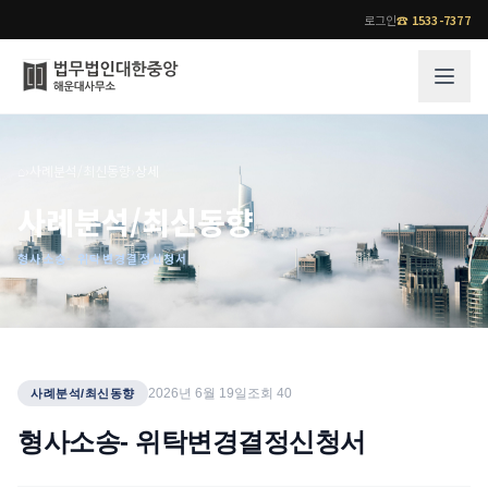
로그인
☎
1533-7377
그룹소개
업무사례
⌂
›
사례분석/최신동향
›
상세
법무법인 대한중앙의 강점
성공사례
사례분석/최신동향
오시는 길
기업 인사이트
형사소송- 위탁변경결정신청서
통합검색
사례분석/최신동향
법률정보
법률지식인
고객후기
업무분야
전문 변호사
2026년 6월 19일
조회
40
사례분석/최신동향
업무분야
각 전문 변호사
형사소송- 위탁변경결정신청서
전체
소식/자료