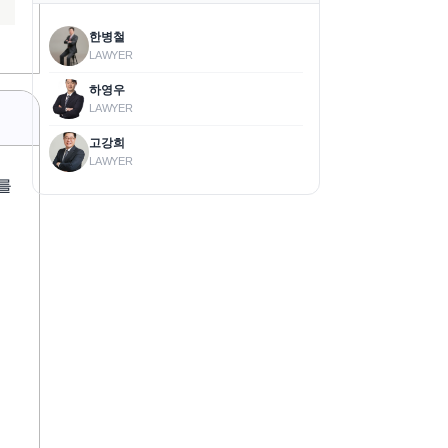
한병철
LAWYER
하영우
LAWYER
고강희
LAWYER
를