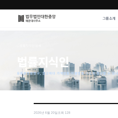
그룹소개
그룹소개
업무사례
⌂
›
법률지식인
›
상세
법무법인 대한중앙의 강점
성공사례
법률지식인
오시는 길
기업 인사이트
통합검색
사례분석/최신동
법률정보
유류분반환청구, 원고마다 가액반환·지분반환 다르게 청구할 수 있
법률지식인
고객후기
2026년 6월 20일
조회
128