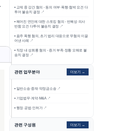
•
교제 중 강간 혐의 - 동의 여부·폭행·협박 요건 다
투어 불송치 결정
↗
•
헤어진 연인에 대한 스토킹 혐의 - 반복성·의사
반함 요건 다투어 불송치 결정
↗
•
음주 폭행 혐의, 초기 법리 대응으로 무혐의 이끌
어낸 사례
↗
•
직장 내 성희롱 혐의 - 증거 부족·정황 오해로 불
송치 결정
↗
관련 업무분야
더보기 →
• 일반소송·중재·약정금소송 ↗
• 기업법무·계약·M&A ↗
• 행정·공법·인허가 ↗
관련 구성원
더보기 →