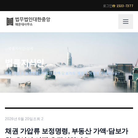
로그인
☎
1533-7377
그룹소개
업무사례
⌂
›
법률지식인
›
상세
법무법인 대한중앙의 강점
성공사례
법률지식인
오시는 길
기업 인사이트
채권 가압류 보정명령, 부동산 가액·담보가치 계산서 어떻게 작성하나요?
통합검색
사례분석/최신동향
법률정보
법률지식인
고객후기
업무분야
전문 변호사
2026년 6월 20일
조회
2
업무분야
각 전문 변호사
전체
채권 가압류 보정명령, 부동산 가액·담보가
소식/자료