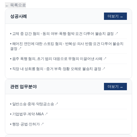
← 목록으로
성공사례
더보기 →
•
교제 중 강간 혐의 - 동의 여부·폭행·협박 요건 다투어 불송치 결정
↗
•
헤어진 연인에 대한 스토킹 혐의 - 반복성·의사 반함 요건 다투어 불송치
결정
↗
•
음주 폭행 혐의, 초기 법리 대응으로 무혐의 이끌어낸 사례
↗
•
직장 내 성희롱 혐의 - 증거 부족·정황 오해로 불송치 결정
↗
관련 업무분야
더보기 →
• 일반소송·중재·약정금소송 ↗
• 기업법무·계약·M&A ↗
• 행정·공법·인허가 ↗