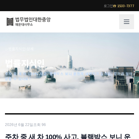
로그인
☎
1533-7377
그룹소개
업무사례
⌂
›
법률지식인
›
상세
법무법인 대한중앙의 강점
성공사례
법률지식인
오시는 길
기업 인사이트
주차 중 새 차 100% 사고, 블랙박스 보니 운전자 바꿔치기 같아요, 합의금 얼마
통합검색
사례분석/최신동향
받을 수 있나요?
법률정보
법률지식인
고객후기
업무분야
전문 변호사
업무분야
각 전문 변호사
2026년 6월 22일
조회
96
전체
소식/자료
주차 중 새 차 100% 사고, 블랙박스 보니 운