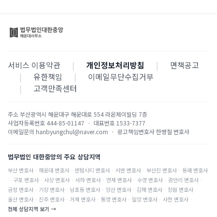
서비스 이용약관
|
개인정보처리방침
|
면책공고
|
유한책임
|
이메일무단수집거부
|
고객만족센터
주소
부산광역시 해운대구 해운대로 554 라온제이빌딩 7층
사업자등록번호
444-85-01147
·
대표번호
1533-7377
이메일문의
hanbyungchul@naver.com
·
광고책임변호사
한병철 변호사
법무법인 대한중앙의 주요 상담지역
부산
변호사
·
해운대
변호사
·
센텀시티
변호사
·
서면
변호사
·
부산진
변호사
·
동래
변호사
·
구포
변호사
·
사상
변호사
·
사하
변호사
·
연제
변호사
·
수영
변호사
·
광안리
변호사
·
금정
변호사
·
기장
변호사
·
남포동
변호사
·
양산
변호사
·
김해
변호사
·
창원
변호사
·
울산
변호사
·
진주
변호사
·
거제
변호사
·
통영
변호사
·
밀양
변호사
·
사천
변호사
·
전체 상담지역 보기 →