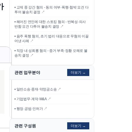
가
•
교제 중 강간 혐의 - 동의 여부·폭행·협박 요건 다
투어 불송치 결정
↗
•
헤어진 연인에 대한 스토킹 혐의 - 반복성·의사
반함 요건 다투어 불송치 결정
↗
•
음주 폭행 혐의, 초기 법리 대응으로 무혐의 이끌
어낸 사례
↗
•
직장 내 성희롱 혐의 - 증거 부족·정황 오해로 불
송치 결정
↗
관련 업무분야
더보기 →
• 일반소송·중재·약정금소송 ↗
• 기업법무·계약·M&A ↗
• 행정·공법·인허가 ↗
관련 구성원
더보기 →