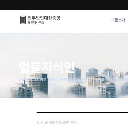
그룹소개
그룹소개
업무사례
⌂
›
법률지식인
›
상세
법무법인 대한중앙의 강점
성공사례
법률지식인
오시는 길
기업 인사이트
통합검색
사례분석/최신동
법률정보
10년 전 개인파산 신청이 면책 전 취소됐어요, 지금도 파산자 신분
법률지식인
고객후기
2026년 6월 22일
조회
102