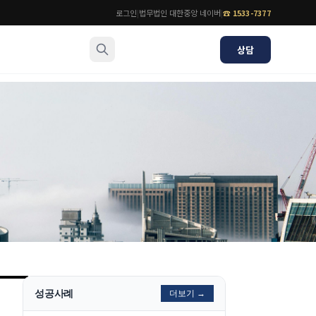
로그인
|
법무법인 대한중앙 네이버
|
☎
1533-7377
상담
소식/자료
변호사
언론보도
공지사항
법률 블로그
법률서식
뉴스레터/브로슈어
성공사례
더보기 →